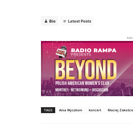
Bio
Latest Posts
Adv
Bio
Latest Posts
Rampa TV
Telewizja na żąda
TAGS
Ania Wyszkoni
koncert
Maciej Zakości