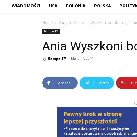
WIADOMOŚCI
USA
POLONIA
POLSKA
POLITY
Home
Rampa TV
Ania Wyszkoni bombarduje em
Rampa TV
Ania Wyszkoni 
By
Rampa TV
-
March 7, 2014
Facebook
Twitter
Pin
Ad