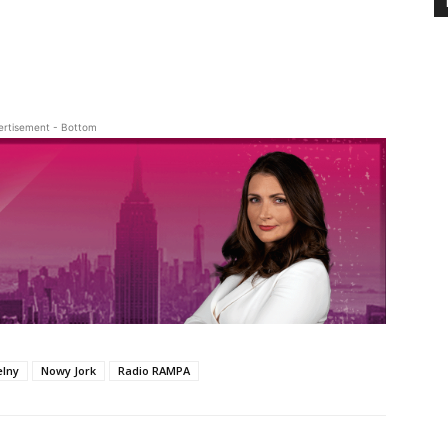
ertisement - Bottom
nie - oglądaj na stronie www.RAMPATV.com, a także dodaj kanał RAMPA 
elny
Nowy Jork
Radio RAMPA