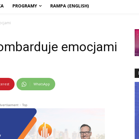
KA
PROGRAMY
RAMPA (ENGLISH)
ocjami
bombarduje emocjami
terest
WhatsApp
vertisement - Top