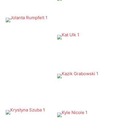
Ukończył Rutgers Business School. Przez lata
współpracował z firmami amerykańskimi, zajmując
się planowaniem budżetu i zarządzaniem finansami.
Odpowiedzialny za rozwój firmy, kwestie finansowe
i marketingowe.