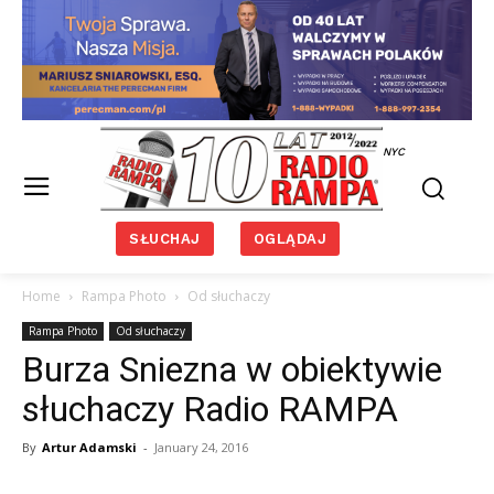
NYC
SŁUCHAJ
OGLĄDAJ
Home
Rampa Photo
Od słuchaczy
Rampa Photo
Od słuchaczy
Burza Sniezna w obiektywie
słuchaczy Radio RAMPA
By
Artur Adamski
-
January 24, 2016