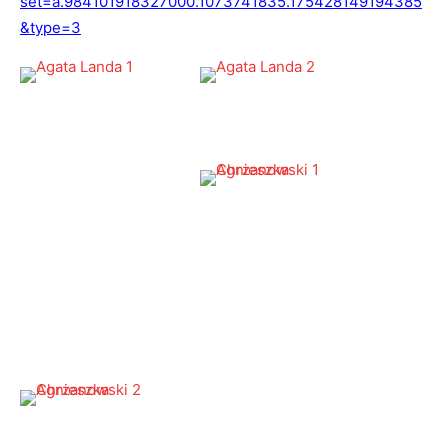
set=a.984101918327000.1073741835.175428149194385
&type=3