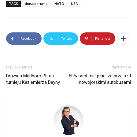
TAGS
donald trump
NATO
USA
Facebook
Twitter
Pinterest
Previous article
Next article
Drużyna Marlboro PL na
50% osób nie płaci za przejazd
turnieju Kaziemierza Deyny
nowojorskimi autobusami
Bio
Latest Posts
Teresa Myśliwiec