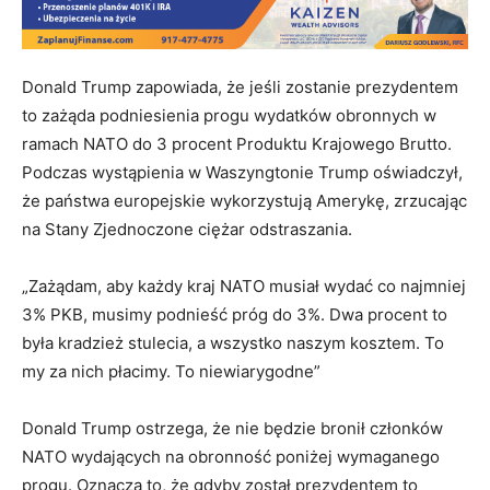
Donald Trump zapowiada, że jeśli zostanie prezydentem
to zażąda podniesienia progu wydatków obronnych w
ramach NATO do 3 procent Produktu Krajowego Brutto.
Podczas wystąpienia w Waszyngtonie Trump oświadczył,
że państwa europejskie wykorzystują Amerykę, zrzucając
na Stany Zjednoczone ciężar odstraszania.
„Zażądam, aby każdy kraj NATO musiał wydać co najmniej
3% PKB, musimy podnieść próg do 3%. Dwa procent to
była kradzież stulecia, a wszystko naszym kosztem. To
my za nich płacimy. To niewiarygodne”
Donald Trump ostrzega, że nie będzie bronił członków
NATO wydających na obronność poniżej wymaganego
progu. Oznacza to, że gdyby został prezydentem to