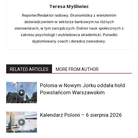
Reporter/Redaktor radiowy. Ekonomistka z
Teresa Myśliwiec
wieloletnim doświadczeniem w sektorze bankowym
Reporter/Redaktor radiowy. Ekonomistka z wieloletnim
na różnych stanowiskach, w tym zarządczych.
doświadczeniem w sektorze bankowym na różnych
Doktor nauk społecznych z zakresu psychologii i
stanowiskach, w tym zarządczych. Doktor nauk społecznych z
wykładowca akademicki. Ponadto dyplomowany
zakresu psychologii i wykładowca akademicki. Ponadto
coach i doradca zawodowy.
dyplomowany coach i doradca zawodowy.
RELATED ARTICLES
MORE FROM AUTHOR
Polonia w Nowym Jorku oddała hołd
Powstańcom Warszawskim
Kalendarz Polonii – 6 sierpnia 2026