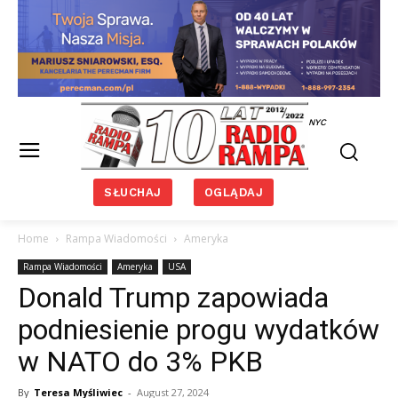
NYC
SŁUCHAJ
OGLĄDAJ
Home
Rampa Wiadomości
Ameryka
Rampa Wiadomości
Ameryka
USA
Donald Trump zapowiada
podniesienie progu wydatków
w NATO do 3% PKB
By
Teresa Myśliwiec
-
August 27, 2024