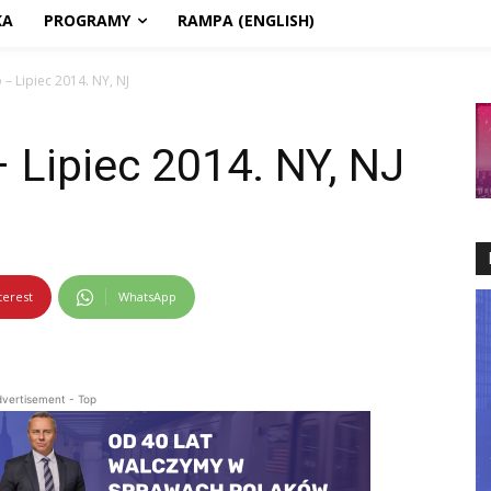
KA
PROGRAMY
RAMPA (ENGLISH)
– Lipiec 2014. NY, NJ
 Lipiec 2014. NY, NJ
terest
WhatsApp
vertisement - Top