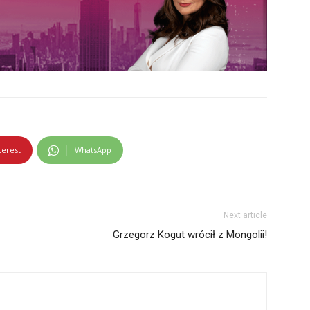
terest
WhatsApp
Next article
Grzegorz Kogut wrócił z Mongolii!