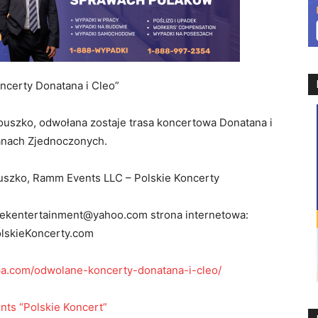
certy Donatana i Cleo”
ouszko, odwołana zostaje trasa koncertowa Donatana i
anach Zjednoczonych.
uszko, Ramm Events LLC – Polskie Koncerty
ekentertainment@yahoo.com
strona internetowa:
lskieKoncerty.com
pa.com/odwolane-koncerty-donatana-i-cleo/
ts “Polskie Koncert”