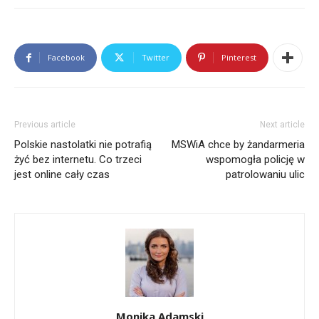
Facebook
Twitter
Pinterest
Previous article
Next article
Polskie nastolatki nie potrafią
MSWiA chce by żandarmeria
żyć bez internetu. Co trzeci
wspomogła policję w
jest online cały czas
patrolowaniu ulic
Bio
Twitter
Facebook
LinkedIn
Latest Posts
Monika Adamski