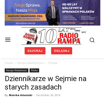
NYC
SŁUCHAJ
OGLĄDAJ
Home
Rampa Wiadomości
Polska
Rampa Wiadomości
Polska
Dziennikarze w Sejmie na
starych zasadach
By
Monika Adamski
-
December 20, 2016