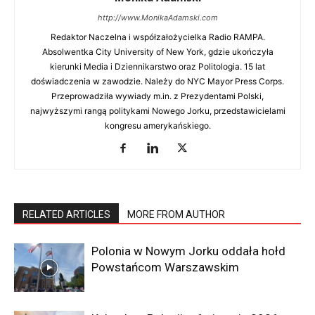
Monika Adamski
http://www.MonikaAdamski.com
Editor in Chief
at
Radio RAMPA
Redaktor Naczelna i współzałożycielka Radio RAMPA.
Redaktor Naczelna i współzałożycielka Radio
Absolwentka City University of New York, gdzie ukończyła
RAMPA. Absolwentka City University of New York,
kierunki Media i Dziennikarstwo oraz Politologia. 15 lat
gdzie ukończyła kierunki Media i Dziennikarstwo
doświadczenia w zawodzie. Należy do NYC Mayor Press Corps.
oraz Politologia. 15 lat doświadczenia w zawodzie.
Przeprowadziła wywiady m.in. z Prezydentami Polski,
Należy do NYC Mayor Press Corps. Przeprowadziła
najwyższymi rangą politykami Nowego Jorku, przedstawicielami
wywiady m.in. z Prezydentami Polski, najwyższymi
kongresu amerykańskiego.
rangą politykami Nowego Jorku, przedstawicielami
kongresu amerykańskiego.
RELATED ARTICLES
MORE FROM AUTHOR
Polonia w Nowym Jorku oddała hołd
Powstańcom Warszawskim