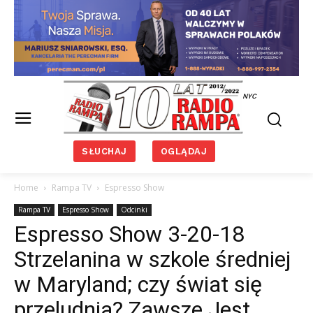
NYC
SŁUCHAJ
OGLĄDAJ
Home
Rampa TV
Espresso Show
Rampa TV
Espresso Show
Odcinki
Espresso Show 3-20-18
Strzelanina w szkole średniej
w Maryland; czy świat się
przeludnia? Zawsze Jest