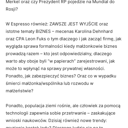
Merkel oraz czy Prezydent RP pojedzie na Mundial do
Rosji?
W Espresso również: ZAWSZE JEST WYJŚCIE oraz
istotne tematy BIZNES – mecenas Karolina Dehnhard
oraz CPA Leon Fuks o tym dlaczego i jak zacząć firmę, jak
wygląda sprawa formalności kiedy małżonkowie biznes
prowadzą razem – kto jest odpow
iedzialny, dlaczego
warto aby oboje byli “w papierach” zarejestrowani, jak
może to wpłynąć na sprawy prywatnej własności.
Ponadto, jak zabezpieczyć biznes? Oraz co w wypadku
śmierci małżonka/wspólnika lub rozwodu w
małżeństwie?
Ponadto, populacja ziemi rośnie, ale człowiek za pomocą
technologii zapewnia sobie przetrwanie – zaskakujące
wnioski naukowców. Dzisiaj również nowe trendy:
gryzienie kostek lodu? Dlaczego ludzie się na to