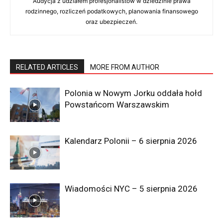
Audycja z udziałem profesjonalistów w dziedzinie prawa
rodzinnego, rozliczeń podatkowych, planowania finansowego
oraz ubezpieczeń.
RELATED ARTICLES
MORE FROM AUTHOR
Polonia w Nowym Jorku oddała hołd
Powstańcom Warszawskim
Kalendarz Polonii – 6 sierpnia 2026
Wiadomości NYC – 5 sierpnia 2026