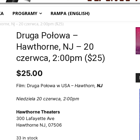
KA
PROGRAMY
RAMPA (ENGLISH)
rne, NJ – 20 czerwca, 2:00pm ($25)
Druga Połowa –
Hawthorne, NJ – 20
czerwca, 2:00pm ($25)
$
25.00
Film: Druga Połowa w USA –
Hawthorn,
NJ
Niedziela 20 czerwca, 2:00pm
Hawthorne Theaters
300 Lafayette Ave
Hawthorne NJ,
07506
33 in stock