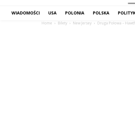
WIADOMOŚCI
USA
POLONIA
POLSKA
POLITY
Home
Bilety
New Jersey
Druga Połowa – Hawtho