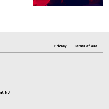
Privacy
Terms of Use
d
ent NJ