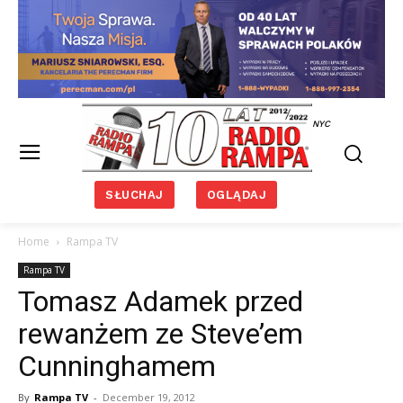
NYC
SŁUCHAJ
OGLĄDAJ
Home
Rampa TV
Rampa TV
Tomasz Adamek przed
rewanżem ze Steve’em
Cunninghamem
By
Rampa TV
-
December 19, 2012