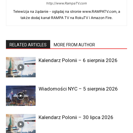
http://www.RampaTV.com
Telewizja na żądanie - oglądaj na stronie www.RAMPATV.com, a
także dodaj kanał RAMPA TV na RokuTV i Amazon Fire.
RELATED ARTICLES
MORE FROM AUTHOR
Bio
Latest Posts
Kalendarz Polonii – 6 sierpnia 2026
Rampa TV
Telewizja na żądanie - oglądaj na stronie
www.RAMPATV.com, a także dodaj kanał RAMPA TV
na RokuTV i Amazon Fire.
Wiadomości NYC – 5 sierpnia 2026
Kalendarz Polonii – 30 lipca 2026