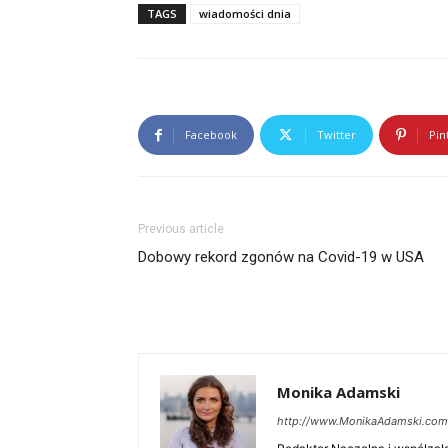
TAGS
wiadomości dnia
Facebook
Twitter
Pin
Previous article
Dobowy rekord zgonów na Covid-19 w USA
Monika Adamski
http://www.MonikaAdamski.com