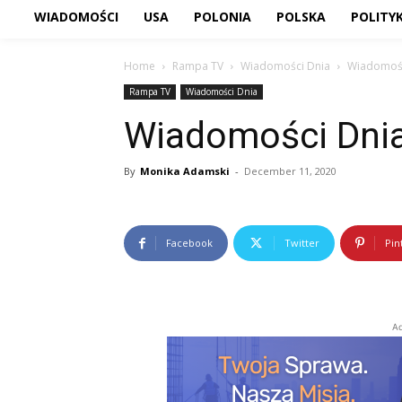
WIADOMOŚCI
USA
POLONIA
POLSKA
POLITY
Home
Rampa TV
Wiadomości Dnia
Wiadomośc
Rampa TV
Wiadomości Dnia
Wiadomości Dnia
By
Monika Adamski
-
December 11, 2020
Facebook
Twitter
Pin
Ad