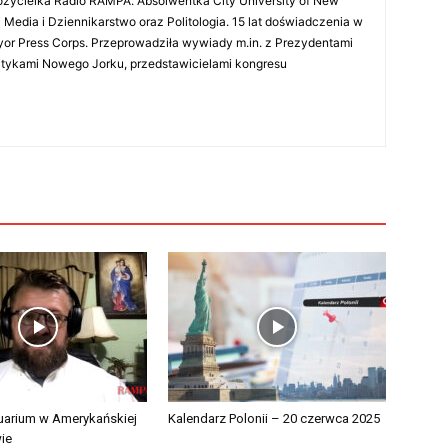
ożycielka Radio RAMPA. Absolwentka City University of New
 Media i Dziennikarstwo oraz Politologia. 15 lat doświadczenia w
r Press Corps. Przeprowadziła wywiady m.in. z Prezydentami
litykami Nowego Jorku, przedstawicielami kongresu
tuarium w Amerykańskiej
Kalendarz Polonii – 20 czerwca 2025
ie