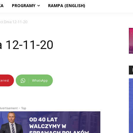
KA
PROGRAMY
RAMPA (ENGLISH)
i Dnia 12-11-20
 12-11-20
terest
WhatsApp
vertisement - Top