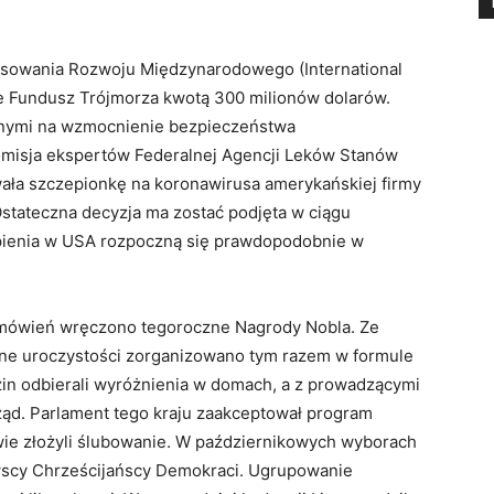
sowania Rozwoju Międzynarodowego (International
 Fundusz Trójmorza kwotą 300 milionów dolarów.
nnymi na wzmocnienie bezpieczeństwa
omisja ekspertów Federalnej Agencji Leków Stanów
ała szczepionkę na koronawirusa amerykańskiej firmy
Ostateczna decyzja ma zostać podjęta w ciągu
zepienia w USA rozpoczną się prawdopodobnie w
emówień wręczono tegoroczne Nagrody Nobla. Ze
ne uroczystości zorganizowano tym razem w formule
zin odbierali wyróżnienia w domach, a z prowadzącymi
 rząd. Parlament tego kraju zaakceptował program
owie złożyli ślubowanie. W październikowych wyborach
ewscy Chrześcijańscy Demokraci. Ugrupowanie