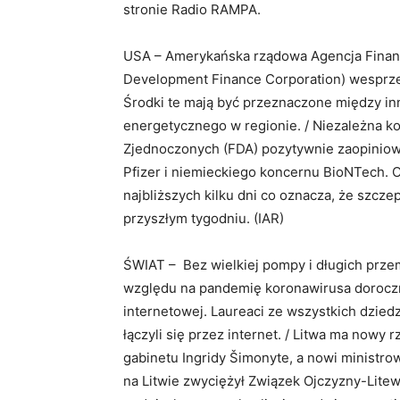
stronie Radio RAMPA.
USA – Amerykańska rządowa Agencja Finan
Development Finance Corporation) wesprze
Środki te mają być przeznaczone między i
energetycznego w regionie. / Niezależna k
Zjednoczonych (FDA) pozytywnie zaopiniow
Pfizer i niemieckiego koncernu BioNTech. 
najbliższych kilku dni co oznacza, że szc
przyszłym tygodniu. (IAR)
ŚWIAT – Bez wielkiej pompy i długich prz
względu na pandemię koronawirusa dorocz
internetowej. Laureaci ze wszystkich dzied
łączyli się przez internet. / Litwa ma nowy
gabinetu Ingridy Šimonyte, a nowi ministr
na Litwie zwyciężył Związek Ojczyzny-Lit