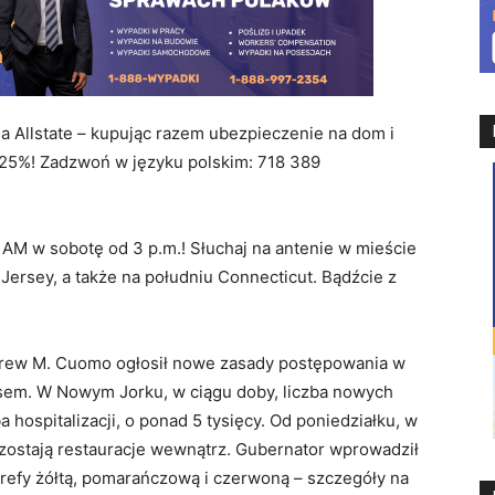
lstate – kupując razem ubezpieczenie na dom i
25%! Zadzwoń w języku polskim: 718 389
 AM w sobotę od 3 p.m.! Słuchaj na antenie w mieście
rsey, a także na południu Connecticut. Bądźcie z
drew M. Cuomo ogłosił nowe zasady postępowania w
usem. W Nowym Jorku, w ciągu doby, liczba nowych
a hospitalizacji, o ponad 5 tysięcy. Od poniedziałku, w
 zostają restauracje wewnątrz. Gubernator wprowadził
trefy żółtą, pomarańczową i czerwoną – szczegóły na