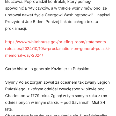
kluczowa. Poprowadził kontratak, który pomógł
spowolnić Brytyjczyków, a w trakcie wojny mówiono, że
uratował nawet życie Georgowi Washingtonowi” – napisał
Prezydent Joe Biden. Poniżej link do całego tekstu
proklamacji:
https://www.whitehouse.gov/briefing-room/statements-
releases/2024/10/10/a-proclamation-on-general-pulaski-
memorial-day-2024/
Garść historii o generale Kazimierzu Pułaskim.
Słynny Polak zorganizował za oceanem tak zwany Legion
Pułaskiego, z którym odniósł zwycięstwo w bitwie pod
Charleston w 1779 roku. Zginął w tym samym roku z ran
odniesionych w innym starciu – pod Savannah. Miał 34
lata.
Choć za datę jego śmierci przyjmuje się 11 października,