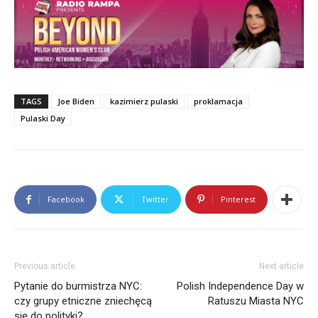
TAGS
Joe Biden
kazimierz pulaski
proklamacja
Pulaski Day
Facebook
Twitter
Pinterest
Previous article
Next article
Pytanie do burmistrza NYC:
Polish Independence Day w
czy grupy etniczne zniechęcą
Ratuszu Miasta NYC
się do polityki?