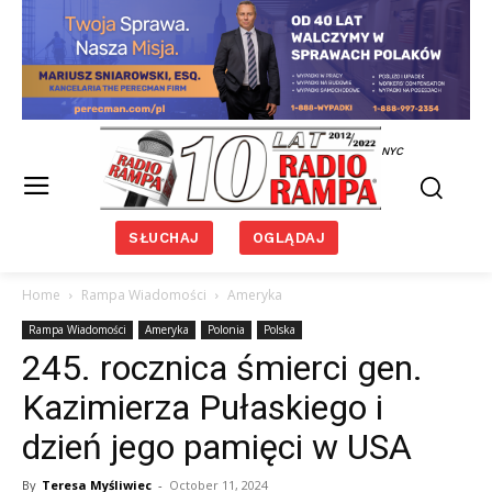
NYC
SŁUCHAJ
OGLĄDAJ
Home
Rampa Wiadomości
Ameryka
Rampa Wiadomości
Ameryka
Polonia
Polska
245. rocznica śmierci gen.
Kazimierza Pułaskiego i
dzień jego pamięci w USA
By
Teresa Myśliwiec
-
October 11, 2024