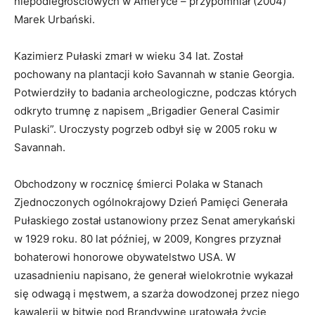
niepodległościowych w Ameryce – przypomniał (2004)
Marek Urbański.
Kazimierz Pułaski zmarł w wieku 34 lat. Został
pochowany na plantacji koło Savannah w stanie Georgia.
Potwierdziły to badania archeologiczne, podczas których
odkryto trumnę z napisem „Brigadier General Casimir
Pulaski”. Uroczysty pogrzeb odbył się w 2005 roku w
Savannah.
Obchodzony w rocznicę śmierci Polaka w Stanach
Bio
Latest Posts
Zjednoczonych ogólnokrajowy Dzień Pamięci Generała
Teresa Myśliwiec
Pułaskiego został ustanowiony przez Senat amerykański
Reporter/Redaktor radiowy. Ekonomistka z
w 1929 roku. 80 lat później, w 2009, Kongres przyznał
wieloletnim doświadczeniem w sektorze bankowym
bohaterowi honorowe obywatelstwo USA. W
na różnych stanowiskach, w tym zarządczych.
Doktor nauk społecznych z zakresu psychologii i
uzasadnieniu napisano, że generał wielokrotnie wykazał
wykładowca akademicki. Ponadto dyplomowany
się odwagą i męstwem, a szarża dowodzonej przez niego
coach i doradca zawodowy.
kawalerii w bitwie pod Brandywine uratowała życie