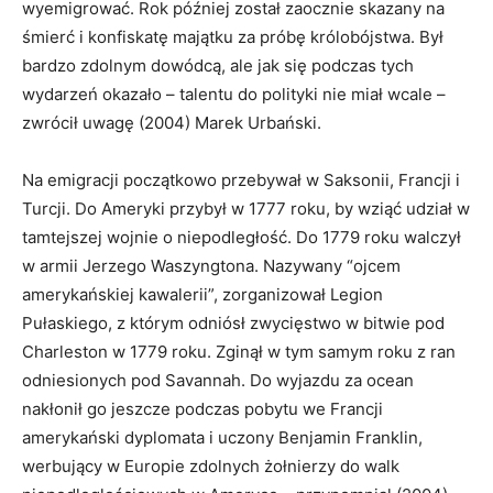
wyemigrować. Rok później został zaocznie skazany na
śmierć i konfiskatę majątku za próbę królobójstwa. Był
bardzo zdolnym dowódcą, ale jak się podczas tych
wydarzeń okazało – talentu do polityki nie miał wcale –
zwrócił uwagę (2004) Marek Urbański.
Na emigracji początkowo przebywał w Saksonii, Francji i
Turcji. Do Ameryki przybył w 1777 roku, by wziąć udział w
tamtejszej wojnie o niepodległość. Do 1779 roku walczył
w armii Jerzego Waszyngtona. Nazywany “ojcem
amerykańskiej kawalerii”, zorganizował Legion
Pułaskiego, z którym odniósł zwycięstwo w bitwie pod
Charleston w 1779 roku. Zginął w tym samym roku z ran
odniesionych pod Savannah. Do wyjazdu za ocean
nakłonił go jeszcze podczas pobytu we Francji
amerykański dyplomata i uczony Benjamin Franklin,
werbujący w Europie zdolnych żołnierzy do walk