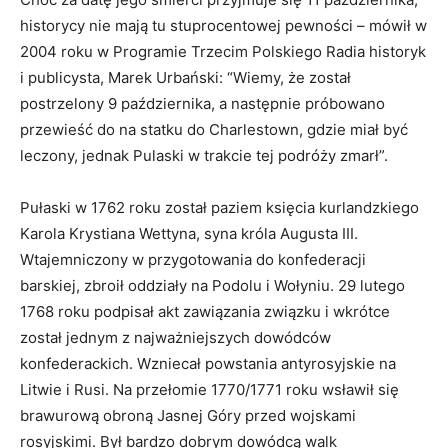
historycy nie mają tu stuprocentowej pewności – mówił w
2004 roku w Programie Trzecim Polskiego Radia historyk
i publicysta, Marek Urbański: “Wiemy, że został
postrzelony 9 października, a następnie próbowano
przewieść do na statku do Charlestown, gdzie miał być
leczony, jednak Pulaski w trakcie tej podróży zmarł”.
Pułaski w 1762 roku został paziem księcia kurlandzkiego
Karola Krystiana Wettyna, syna króla Augusta III.
Wtajemniczony w przygotowania do konfederacji
barskiej, zbroił oddziały na Podolu i Wołyniu. 29 lutego
1768 roku podpisał akt zawiązania związku i wkrótce
został jednym z najważniejszych dowódców
konfederackich. Wzniecał powstania antyrosyjskie na
Litwie i Rusi. Na przełomie 1770/1771 roku wsławił się
brawurową obroną Jasnej Góry przed wojskami
rosyjskimi. Był bardzo dobrym dowódcą walk