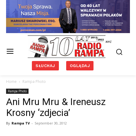
NYC
SŁUCHAJ
OGLĄDAJ
Home
Rampa Photo
Rampa Photo
Ani Mru Mru & Ireneusz
Krosny ‘zdjecia’
By
Rampa TV
-
September 30, 2012