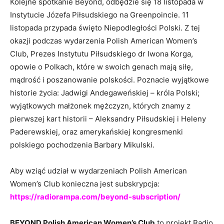
Kolejne spotkanie Beyond, odbędzie się 18 listopada w
Instytucie Józefa Piłsudskiego na Greenpoincie. 11
listopada przypada święto Niepodległości Polski. Z tej
okazji podczas wydarzenia Polish American Women’s
Club, Prezes Instytutu Piłsudskiego dr Iwona Korga,
opowie o Polkach, które w swoich genach mają siłę,
mądrość i poszanowanie polskości. Poznacie wyjątkowe
historie życia: Jadwigi Andegaweńskiej – króla Polski;
wyjątkowych małżonek mężczyzn, których znamy z
pierwszej kart historii – Aleksandry Piłsudskiej i Heleny
Paderewskiej, oraz amerykańskiej kongresmenki
polskiego pochodzenia Barbary Mikulski.
Aby wziąć udział w wydarzeniach Polish American
Women’s Club konieczna jest subskrypcja:
https://radiorampa.com/beyond-subscription/
BEYOND Polish American Women’s Club
to projekt Radio