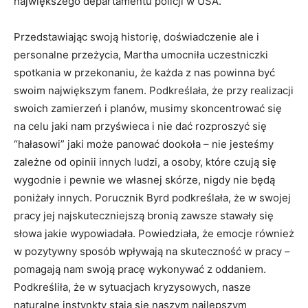
największego departamentu policji w USA.
Przedstawiając swoją historię, doświadczenie ale i
personalne przeżycia, Martha umocniła uczestniczki
spotkania w przekonaniu, że każda z nas powinna być
swoim największym fanem. Podkreślała, że przy realizacji
swoich zamierzeń i planów, musimy skoncentrować się
na celu jaki nam przyświeca i nie dać rozproszyć się
“hałasowi” jaki może panować dookoła – nie jesteśmy
zależne od opinii innych ludzi, a osoby, które czują się
wygodnie i pewnie we własnej skórze, nigdy nie będą
poniżały innych. Porucznik Byrd podkreślała, że w swojej
pracy jej najskuteczniejszą bronią zawsze stawały się
słowa jakie wypowiadała. Powiedziała, że emocje również
w pozytywny sposób wpływają na skuteczność w pracy –
pomagają nam swoją pracę wykonywać z oddaniem.
Podkreśliła, że w sytuacjach kryzysowych, nasze
naturalne instynkty stają się naszym najlepszym