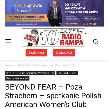
NYC
SŁUCHAJ
OGLĄDAJ
Home
BEYOND - Polish American Women's Club
BEYOND - Polish American Women's Club
Featured Guests
Rampa Wiadomości
BEYOND FEAR – Poza
Strachem – spotkanie Polish
American Women’s Club