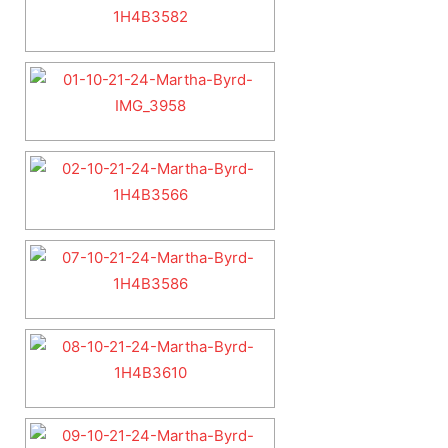
Bio
Twitter
Facebook
LinkedIn
Latest Posts
Monika Adamski
Editor in Chief
at
Radio RAMPA
Redaktor Naczelna i współzałożycielka Radio
RAMPA. Absolwentka City University of New York,
gdzie ukończyła kierunki Media i Dziennikarstwo
oraz Politologia. 15 lat doświadczenia w zawodzie.
Należy do NYC Mayor Press Corps. Przeprowadziła
wywiady m.in. z Prezydentami Polski, najwyższymi
rangą politykami Nowego Jorku, przedstawicielami
kongresu amerykańskiego.