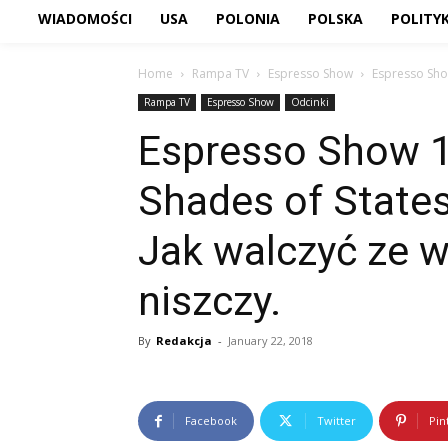
WIADOMOŚCI
USA
POLONIA
POLSKA
POLITY
Home
Rampa TV
Espresso Show
Espresso Show
Rampa TV
Espresso Show
Odcinki
Espresso Show 1
Shades of State
Jak walczyć ze w
niszczy.
By
Redakcja
-
January 22, 2018
Facebook
Twitter
Pin