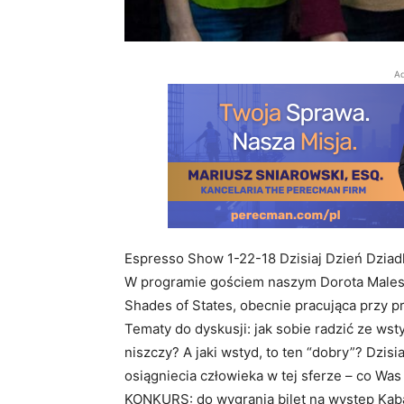
Ad
Espresso Show 1-22-18 Dzisiaj Dzień Dziad
W programie gościem naszym Dorota Malesa
Shades of States, obecnie pracująca przy
Tematy do dyskusji: jak sobie radzić ze wst
niszczy? A jaki wstyd, to ten “dobry”? Dzis
osiągniecia człowieka w tej sferze – co Was
KONKURS: do wygrania bilet na występ Ka