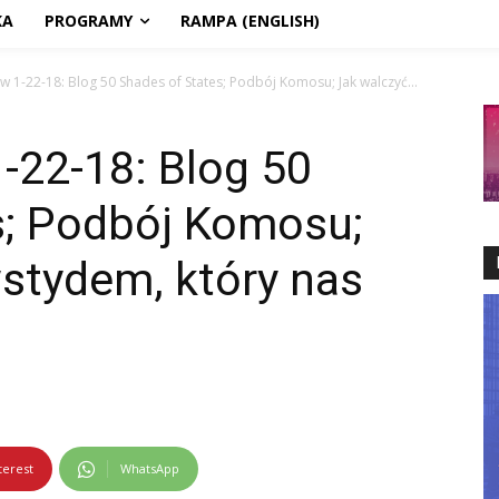
KA
PROGRAMY
RAMPA (ENGLISH)
 1-22-18: Blog 50 Shades of States; Podbój Komosu; Jak walczyć...
-22-18: Blog 50
s; Podbój Komosu;
stydem, który nas
terest
WhatsApp