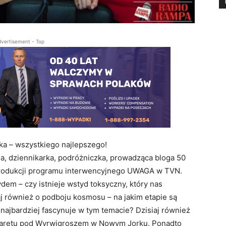
vertisement - Top
ka – wszystkiego najlepszego!
, dziennikarka, podróżniczka, prowadząca bloga 50
 produkcji programu interwencyjnego UWAGA w TVN.
ydem – czy istnieje wstyd toksyczny, który nas
iaj również o podboju kosmosu – na jakim etapie są
 najbardziej fascynuje w tym temacie? Dzisiaj również
baretu pod Wyrwigroszem w Nowym Jorku. Ponadto