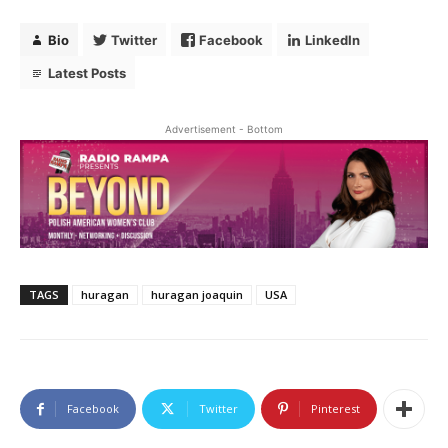
Bio
Twitter
Facebook
LinkedIn
Latest Posts
Advertisement - Bottom
TAGS
huragan
huragan joaquin
USA
Facebook
Twitter
Pinterest