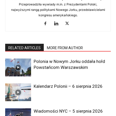
Redaktor Naczelna i współzałożycielka Radio
Przeprowadziła wywiady m.in. z Prezydentami Polski,
RAMPA. Absolwentka City University of New York,
najwyższymi rangą politykami Nowego Jorku, przedstawicielami
gdzie ukończyła kierunki Media i Dziennikarstwo
kongresu amerykańskiego.
oraz Politologia. 15 lat doświadczenia w zawodzie.
Należy do NYC Mayor Press Corps. Przeprowadziła
wywiady m.in. z Prezydentami Polski, najwyższymi
rangą politykami Nowego Jorku, przedstawicielami
kongresu amerykańskiego.
RELATED ARTICLES
MORE FROM AUTHOR
Polonia w Nowym Jorku oddała hołd
Powstańcom Warszawskim
Kalendarz Polonii – 6 sierpnia 2026
Wiadomości NYC – 5 sierpnia 2026