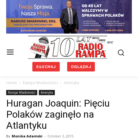
NYC
SŁUCHAJ
OGLĄDAJ
Home
Rampa Wiadomości
Ameryka
Rampa Wiadomości
Ameryka
Huragan Joaquin: Pięciu
Polaków zaginęło na
Atlantyku
By
Monika Adamski
-
October 2, 2015