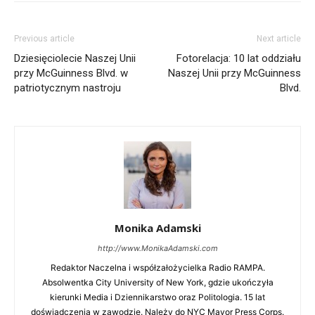
Previous article
Next article
Dziesięciolecie Naszej Unii
Fotorelacja: 10 lat oddziału
przy McGuinness Blvd. w
Naszej Unii przy McGuinness
patriotycznym nastroju
Blvd.
Monika Adamski
Bio
Twitter
Facebook
LinkedIn
http://www.MonikaAdamski.com
Latest Posts
Redaktor Naczelna i współzałożycielka Radio RAMPA.
Monika Adamski
Absolwentka City University of New York, gdzie ukończyła
Editor in Chief
at
Radio RAMPA
kierunki Media i Dziennikarstwo oraz Politologia. 15 lat
doświadczenia w zawodzie. Należy do NYC Mayor Press Corps.