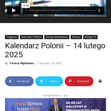
Programy
Kalendarz Polonii
Rampa Wiadomości
Polonia
Rampa TV
Kalendarz Polonii – 14 lutego
2025
By
Teresa Myśliwiec
-
February 14, 2025
Facebook
Twitter
Pinterest
Advertisement - Top