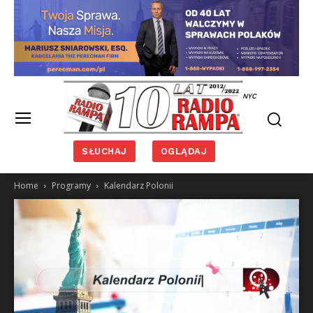
NYC
SŁUCHAJ
OGLĄDAJ
Home
Programy
Kalendarz Polonii