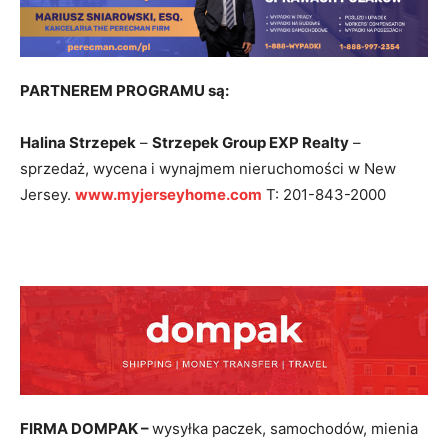
PARTNEREM PROGRAMU są:
Halina Strzepek
–
Strzepek Group EXP Realty
–
sprzedaż, wycena i wynajmem nieruchomości w New
Jersey.
www.my
jerseyhome.com
T: 201-843-2000
FIRMA DOMPAK –
wysyłka paczek, samochodów, mienia