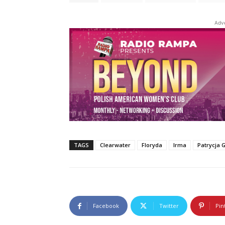
Adv
TAGS
Clearwater
Floryda
Irma
Patrycja 
Facebook
Twitter
Pin