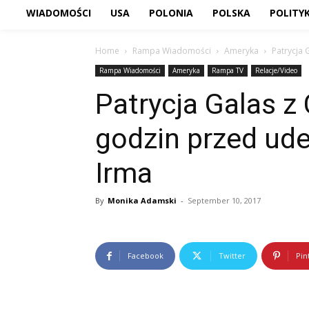
WIADOMOŚCI
USA
POLONIA
POLSKA
POLITY
Home
Rampa Wiadomości
Ameryka
Patrycja 
Rampa Wiadomości
Ameryka
Rampa TV
Relacje/Video
Patrycja Galas z 
godzin przed ud
Irma
By
Monika Adamski
-
September 10, 2017
Facebook
Twitter
Pin