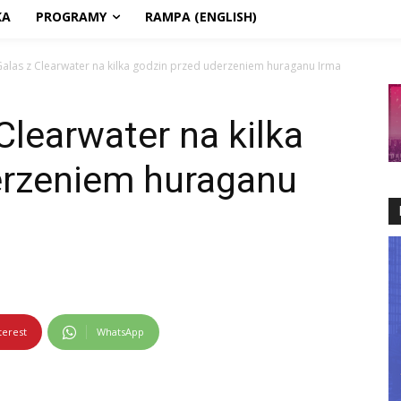
KA
PROGRAMY
RAMPA (ENGLISH)
Galas z Clearwater na kilka godzin przed uderzeniem huraganu Irma
Clearwater na kilka
erzeniem huraganu
terest
WhatsApp