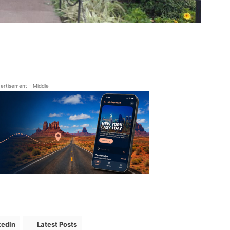
i współzałożycielka Radio RAMPA. Absolwentka City University of New Y
stwo oraz Politologia. 15 lat doświadczenia w zawodzie. Należy do NYC
wiady m.in. z Prezydentami Polski, najwyższymi rangą politykami Nowe
ńskiego.
ertisement - Middle
kedIn
Latest Posts