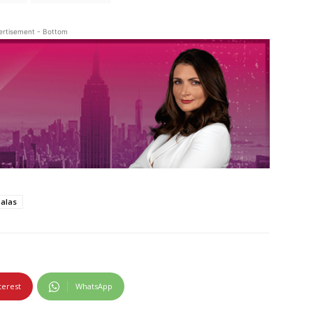
ertisement - Bottom
Galas
terest
WhatsApp