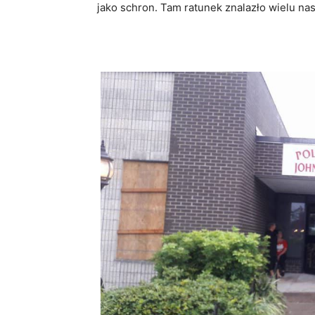
jako schron. Tam ratunek znalazło wielu na
Bio
Twitter
Face
Monika Adams
Editor in Chief
at
Radi