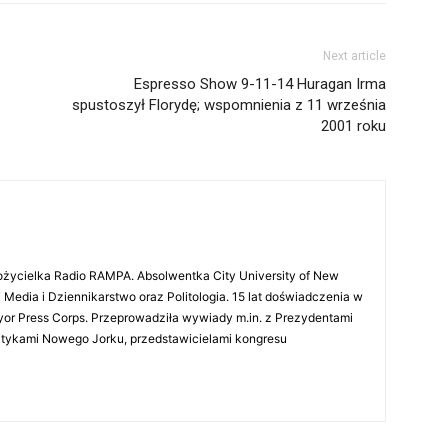
Next article
z
Espresso Show 9-11-14 Huragan Irma
spustoszył Florydę; wspomnienia z 11 września
2001 roku
ożycielka Radio RAMPA. Absolwentka City University of New
 Media i Dziennikarstwo oraz Politologia. 15 lat doświadczenia w
r Press Corps. Przeprowadziła wywiady m.in. z Prezydentami
litykami Nowego Jorku, przedstawicielami kongresu