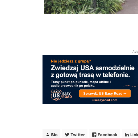
Redaktor Naczelna 
Media i Dziennikar
Przeprowadziła wy
kongresu ameryka
Adv
Bio
Twitter
Facebook
Lin