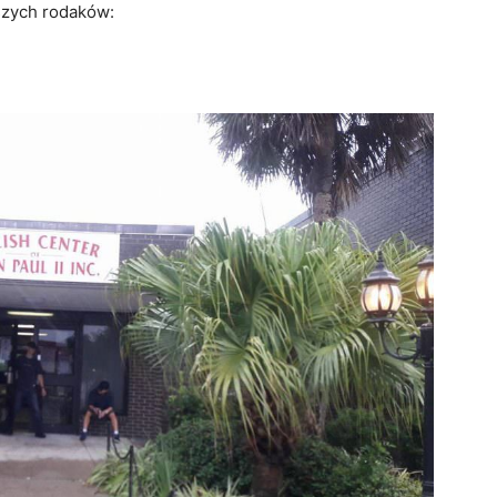
szych rodaków:
book
LinkedIn
Latest Posts
ki
o RAMPA