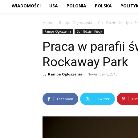
WIADOMOŚCI
USA
POLONIA
POLSKA
POLITY
Home
Rampa Ogłoszenia
Co - Gdzie - Kiedy
P
Rampa Ogłoszenia
Co - Gdzie - Kiedy
Praca w parafii 
Rockaway Park
By
Rampa Ogloszenia
-
November 6, 2015
Facebook
Twitter
Pin