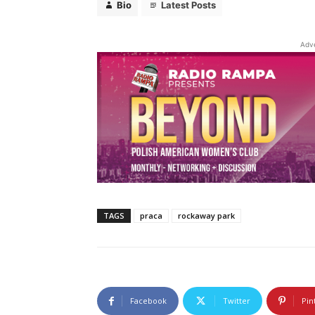
Bio
Latest Posts
Adv
TAGS
praca
rockaway park
Facebook
Twitter
Pin