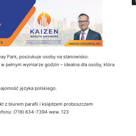
way Park, poszukuje osoby na stanowisko:
t w pełnym wymiarze godzin – idealna dla osoby, która
najomość języka polskiego.
t z biurem parafii i księdzem proboszczem
fonu: (718) 634-7394 wew. 123
enia