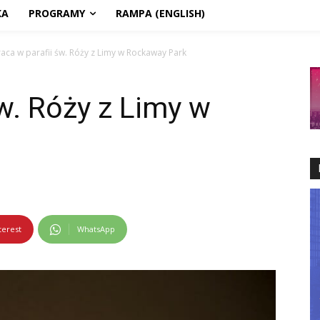
KA
PROGRAMY
RAMPA (ENGLISH)
raca w parafii św. Róży z Limy w Rockaway Park
św. Róży z Limy w
terest
WhatsApp