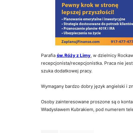
Parafia
św. Róży z Limy
, w dzielnicy Rocka
recepcjonista/recepcjonistka. Praca nie jes
szuka dodatkowej pracy.
Wymagany bardzo dobry język angielski i z
Osoby zainteresowane proszone są o kontak
Bio
Latest Posts
Władysławem Kubrakiem, pod numerem tele
Rampa Oglosz