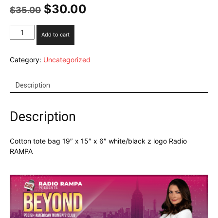
Original
Current
$
30.00
$
35.00
price
price
was:
is:
Radio
Add to cart
$35.00.
$30.00.
RAMPA
torba
Category:
Uncategorized
quantity
Description
Description
Cotton tote bag 19″ x 15″ x 6″ white/black z logo Radio
RAMPA