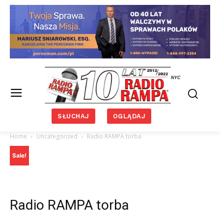
NYC
SŁUCHAJ
OGLĄDAJ
Home
Uncategorized
Radio RAMPA torba
Sale!
Radio RAMPA torba