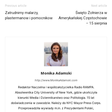
Previous article
Next article
Zatrudnimy malarzy,
Święto Żołnierza w
plastermanow i pomocnikow
Amerykańskiej Częstochowie
– 15 sierpnia
Bio
Twitter
Facebook
LinkedIn
Latest Posts
Monika Adamski
Editor in Chief
at
Radio RAMPA
Redaktor Naczelna i współzałożycielka Radio
RAMPA. Absolwentka City University of New York,
gdzie ukończyła kierunki Media i Dziennikarstwo
oraz Politologia. 15 lat doświadczenia w zawodzie.
Należy do NYC Mayor Press Corps. Przeprowadziła
Monika Adamski
wywiady m.in. z Prezydentami Polski, najwyższymi
http://www.MonikaAdamski.com
rangą politykami Nowego Jorku, przedstawicielami
kongresu amerykańskiego.
Redaktor Naczelna i współzałożycielka Radio RAMPA.
Absolwentka City University of New York, gdzie ukończyła
kierunki Media i Dziennikarstwo oraz Politologia. 15 lat
doświadczenia w zawodzie. Należy do NYC Mayor Press Corps.
Przeprowadziła wywiady m.in. z Prezydentami Polski,