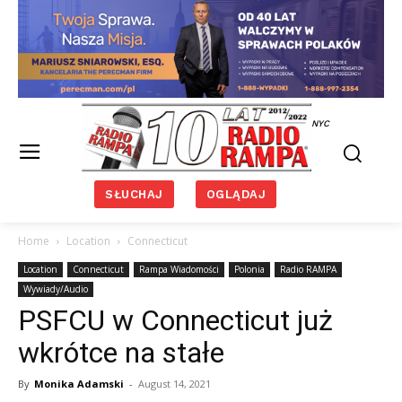
NYC
SŁUCHAJ
OGLĄDAJ
Home
Location
Connecticut
Location
Connecticut
Rampa Wiadomości
Polonia
Radio RAMPA
Wywiady/Audio
PSFCU w Connecticut już
wkrótce na stałe
By
Monika Adamski
-
August 14, 2021