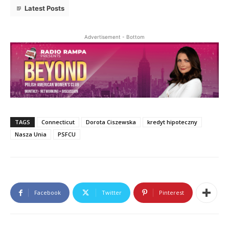
Latest Posts
Advertisement - Bottom
TAGS
Connecticut
Dorota Ciszewska
kredyt hipoteczny
Nasza Unia
PSFCU
Facebook
Twitter
Pinterest