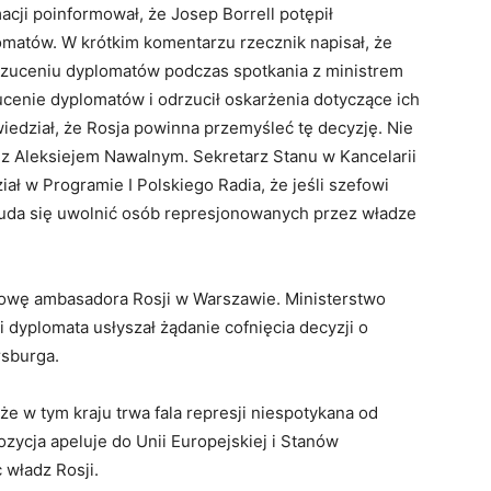
acji poinformował, że Josep Borrell potępił
lomatów. W krótkim komentarzu rzecznik napisał, że
yrzuceniu dyplomatów podczas spotkania z ministrem
ucenie dyplomatów i odrzucił oskarżenia dotyczące ich
wiedział, że Rosja powinna przemyśleć tę decyzję. Nie
 z Aleksiejem Nawalnym. Sekretarz Stanu w Kancelarii
ał w Programie I Polskiego Radia, że jeśli szefowi
e uda się uwolnić osób represjonowanych przez władze
book
LinkedIn
Latest Posts
ki
o RAMPA
wę ambasadora Rosji w Warszawie. Ministerstwo
i współzałożycielka Radio RAMPA. Absolwentka City University of New Y
 dyplomata usłyszał żądanie cofnięcia decyzji o
stwo oraz Politologia. 15 lat doświadczenia w zawodzie. Należy do NYC
rsburga.
wiady m.in. z Prezydentami Polski, najwyższymi rangą politykami Nowe
ńskiego.
e w tym kraju trwa fala represji niespotykana od
zycja apeluje do Unii Europejskiej i Stanów
 władz Rosji.