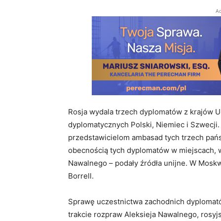
Ad
Rosja wydala trzech dyplomatów z krajów Un
dyplomatycznych Polski, Niemiec i Szwecji
przedstawicielom ambasad tych trzech pań
obecnością tych dyplomatów w miejscach, w
Nawalnego – podały źródła unijne. W Moskw
Borrell.
Sprawę uczestnictwa zachodnich dyplomató
trakcie rozpraw Aleksieja Nawalnego, ros