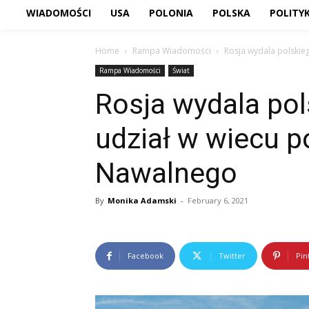
WIADOMOŚCI
USA
POLONIA
POLSKA
POLITY
Home
Rampa Wiadomości
Rosja wydala polskie
Rampa Wiadomości
Świat
Rosja wydala po
udział w wiecu p
Nawalnego
By
Monika Adamski
-
February 6, 2021
Facebook
Twitter
Pin