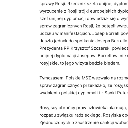
sprawy Rosji. Rzecznik szefa unijnej dyplom
wyrzucenie z Rosji trójki europejskich dyp
szef unijnej dyplomacji dowiedział się o w
spraw zagranicznych Rosji, że potępił wyrz
udziału w manifestacjach. Josep Borrell po
doszło jednak do spotkania Josepa Borrella
Prezydenta RP Krzysztof Szczerski powiedzi
unijnej dyplomacji Josepowi Borrellowi ni
Bio
Twitter
Face
rosyjskie, to jego wizyta będzie błędem.
Monika Adams
Editor in Chief
at
Radi
Tymczasem, Polskie MSZ wezwało na rozmo
Redaktor Naczelna 
spraw zagranicznych przekazało, że rosyjski
Media i Dziennikar
wydaleniu polskiej dyplomatki z Sankt Pete
Przeprowadziła wy
kongresu ameryka
Rosyjscy obrońcy praw człowieka alarmują, ż
rozpadu związku radzieckiego. Rosyjska opo
Zjednoczonych o zaostrzenie sankcji wobec