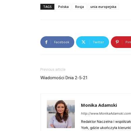
TAGS
Polska
Rosja
unia europejska
Facebook
Twitter
Pin
Previous article
Wiadomości Dnia 2-5-21
Monika Adamski
http://www.MonikaAdamski.com
Redaktor Naczelna i współzał
York, gdzie ukończyła kierunki