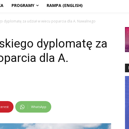
KA
PROGRAMY
RAMPA (ENGLISH)
go dyplomatę za udział w wiecu poparcia dla A. Nawalnego
lskiego dyplomatę za
oparcia dla A.
terest
WhatsApp