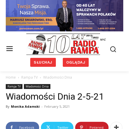
NYC
SŁUCHAJ
OGLĄDAJ
Home
Rampa TV
Wiadomości Dnia
Rampa TV
Wiadomości Dnia
Wiadomości Dnia 2-5-21
By
Monika Adamski
-
February 5, 2021
Facebook
Twitter
Pinterest