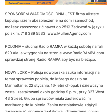
SPONSOREM WIADOMOŚCI DNIA JEST firma Allstate –
kupując razem ubezpieczenie na dom i samochód,
możesz zaoszczędzić nawet do 25%! Zadzwoń w języku
polskim: 718 389 5533. www.MullenAgency.com
POLONIA – słuchaj Radio RAMPA w każdą sobotę na fali
620 AM, a w tygodniu na stronie www.RadioRAMPA.com –
sprawdzaj stronę Radio RAMPA aby być na bieżąco.
NOWY JORK – Policja nowojorska szuka informacji na
temat sprawców pobicia, do którego doszło na
Manhattanie. 22 stycznia, 16-letni chłopak i dziewczyna
zostali zaatakowani około godziny 9 p.m., przy 327 West
43 Street. Grupa sprawców miała zaoferować im
marihuanę do kupienia. Zanim nastolatkowie zdążyli
zareagować, sprawcy zaatakowali dziewczynę, chcąc