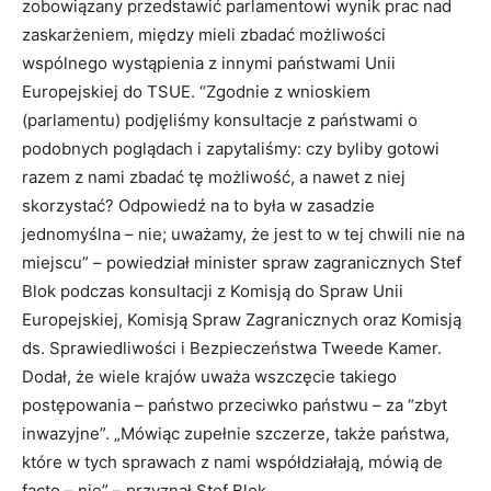
zobowiązany przedstawić parlamentowi wynik prac nad
zaskarżeniem, między mieli zbadać możliwości
wspólnego wystąpienia z innymi państwami Unii
Europejskiej do TSUE. “Zgodnie z wnioskiem
(parlamentu) podjęliśmy konsultacje z państwami o
podobnych poglądach i zapytaliśmy: czy byliby gotowi
razem z nami zbadać tę możliwość, a nawet z niej
skorzystać? Odpowiedź na to była w zasadzie
jednomyślna – nie; uważamy, że jest to w tej chwili nie na
miejscu” – powiedział minister spraw zagranicznych Stef
Blok podczas konsultacji z Komisją do Spraw Unii
Europejskiej, Komisją Spraw Zagranicznych oraz Komisją
ds. Sprawiedliwości i Bezpieczeństwa Tweede Kamer.
Dodał, że wiele krajów uważa wszczęcie takiego
postępowania – państwo przeciwko państwu – za “zbyt
Bio
Twitter
Facebook
LinkedIn
inwazyjne”. „Mówiąc zupełnie szczerze, także państwa,
Latest Posts
które w tych sprawach z nami współdziałają, mówią de
Monika Adamski
facto – nie” – przyznał Stef Blok.