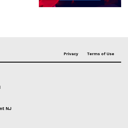
Privacy
Terms of Use
d
ent NJ