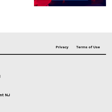
Privacy
Terms of Use
d
ent NJ