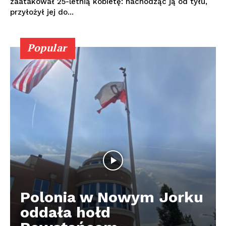
zaatakował 25-letnią kobietę: nachodząc ją od tyłu,
przyłożył jej do...
Popular
Polonia w Nowym Jorku
oddała hołd