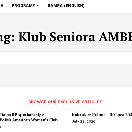
KA
PROGRAMY
RAMPA (ENGLISH)
ag:
Klub Seniora AMB
BROWSE OUR EXCLUSIVE ARTICLES!
 Dama RP spotkała się z
Kalendarz Polonii – 30 lipca 20
olish American Women’s Club
July 29, 2026
o