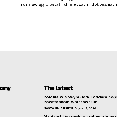
rozmawiają o ostatnich meczach i dokonaniach.
any
The latest
Polonia w Nowym Jorku oddała hoł
Powstańcom Warszawskim
NASZA UNIA PSFCU
August 7, 2026
Margaret Liszewski – real estate ag