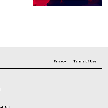
..
Privacy
Terms of Use
d
ent NJ