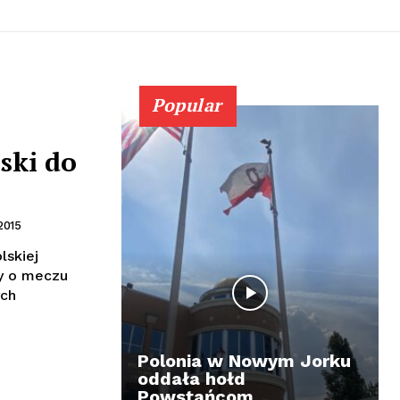
Popular
ski do
2015
lskiej
my o meczu
ych
Polonia w Nowym Jorku
oddała hołd
Powstańcom