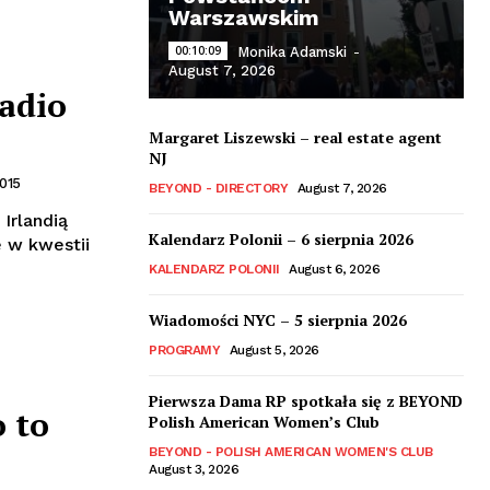
Warszawskim
00:10:09
Monika Adamski
-
August 7, 2026
adio
Margaret Liszewski – real estate agent
NJ
015
BEYOND - DIRECTORY
August 7, 2026
 Irlandią
Kalendarz Polonii – 6 sierpnia 2026
 w kwestii
KALENDARZ POLONII
August 6, 2026
Wiadomości NYC – 5 sierpnia 2026
PROGRAMY
August 5, 2026
Pierwsza Dama RP spotkała się z BEYOND
o to
Polish American Women’s Club
BEYOND - POLISH AMERICAN WOMEN'S CLUB
August 3, 2026