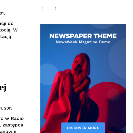
015
cji do
kocją. W
tacją
ej
4, 2015
o w Radio
Panowie