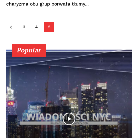
charyzma obu grup porwała tłumy...
3
4
5
Popular