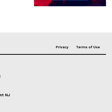
Privacy
Terms of Use
d
ent NJ