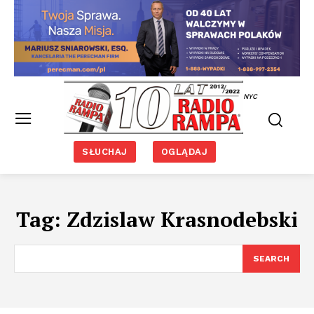
NYC
SŁUCHAJ
OGLĄDAJ
Tag:
Zdzislaw Krasnodebski
SEARCH