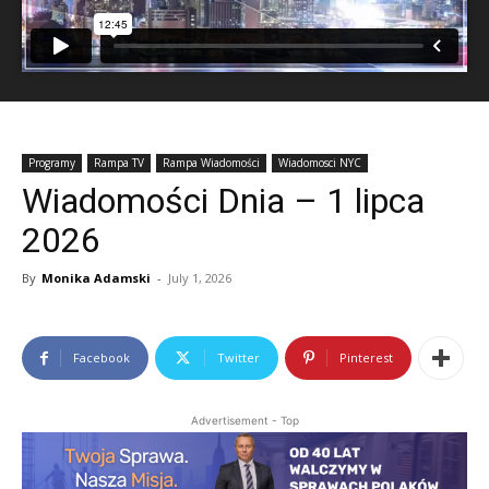
Programy
Rampa TV
Rampa Wiadomości
Wiadomosci NYC
Wiadomości Dnia – 1 lipca
2026
By
Monika Adamski
-
July 1, 2026
Facebook
Twitter
Pinterest
Advertisement - Top