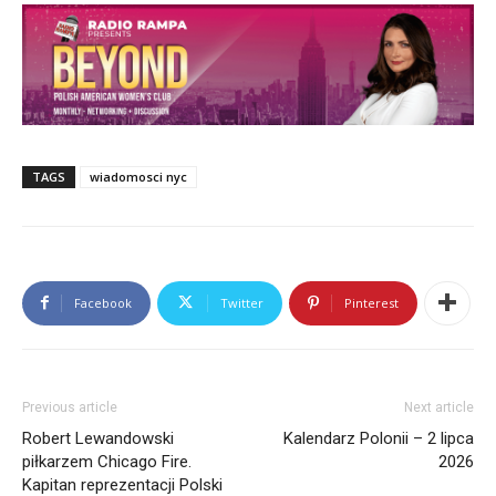
Należy do NYC Mayor Press Corps. Przeprowadziła
wywiady m.in. z Prezydentami Polski, najwyższymi
rangą politykami Nowego Jorku, przedstawicielami
kongresu amerykańskiego.
TAGS
wiadomosci nyc
Facebook
Twitter
Pinterest
Previous article
Next article
Robert Lewandowski
Kalendarz Polonii – 2 lipca
piłkarzem Chicago Fire.
2026
Kapitan reprezentacji Polski