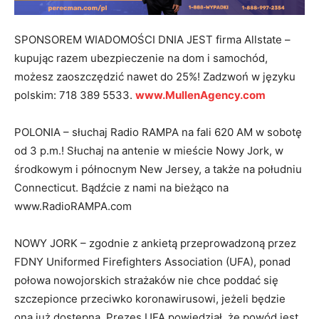
SPONSOREM WIADOMOŚCI DNIA JEST firma Allstate –
kupując razem ubezpieczenie na dom i samochód,
możesz zaoszczędzić nawet do 25%! Zadzwoń w języku
polskim: 718 389 5533.
www.MullenAgency.com
POLONIA – słuchaj Radio RAMPA na fali 620 AM w sobotę
od 3 p.m.! Słuchaj na antenie w mieście Nowy Jork, w
środkowym i północnym New Jersey, a także na południu
Connecticut. Bądźcie z nami na bieżąco na
www.RadioRAMPA.com
NOWY JORK – zgodnie z ankietą przeprowadzoną przez
FDNY Uniformed Firefighters Association (UFA), ponad
połowa nowojorskich strażaków nie chce poddać się
szczepionce przeciwko koronawirusowi, jeżeli będzie
ona już dostępna. Prezes UFA powiedział, że powód jest