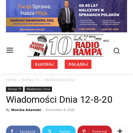
NYC
SŁUCHAJ
OGLĄDAJ
Home
Rampa TV
Wiadomości Dnia
Rampa TV
Wiadomości Dnia
Wiadomości Dnia 12-8-20
By
Monika Adamski
-
December 8, 2020
Facebook
Twitter
Pinterest