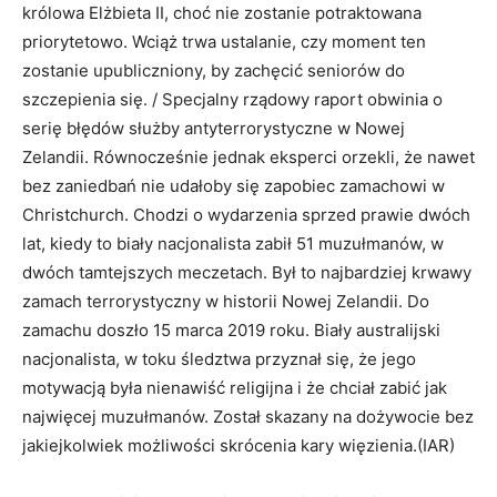
królowa Elżbieta II, choć nie zostanie potraktowana
priorytetowo. Wciąż trwa ustalanie, czy moment ten
zostanie upubliczniony, by zachęcić seniorów do
szczepienia się. / Specjalny rządowy raport obwinia o
serię błędów służby antyterrorystyczne w Nowej
Zelandii. Równocześnie jednak eksperci orzekli, że nawet
bez zaniedbań nie udałoby się zapobiec zamachowi w
Christchurch. Chodzi o wydarzenia sprzed prawie dwóch
lat, kiedy to biały nacjonalista zabił 51 muzułmanów, w
dwóch tamtejszych meczetach. Był to najbardziej krwawy
zamach terrorystyczny w historii Nowej Zelandii. Do
zamachu doszło 15 marca 2019 roku. Biały australijski
nacjonalista, w toku śledztwa przyznał się, że jego
motywacją była nienawiść religijna i że chciał zabić jak
najwięcej muzułmanów. Został skazany na dożywocie bez
jakiejkolwiek możliwości skrócenia kary więzienia.(IAR)