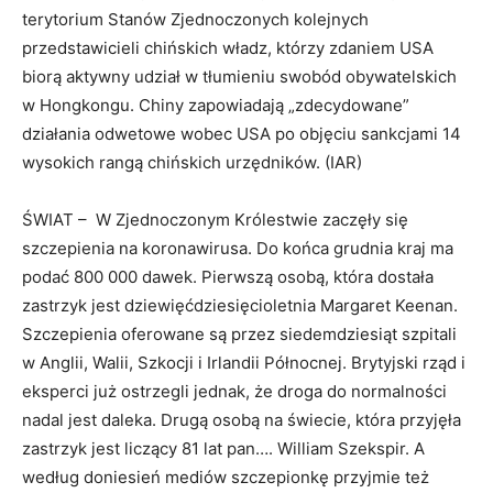
terytorium Stanów Zjednoczonych kolejnych
przedstawicieli chińskich władz, którzy zdaniem USA
biorą aktywny udział w tłumieniu swobód obywatelskich
w Hongkongu. Chiny zapowiadają „zdecydowane”
działania odwetowe wobec USA po objęciu sankcjami 14
wysokich rangą chińskich urzędników. (IAR)
ŚWIAT – W Zjednoczonym Królestwie zaczęły się
szczepienia na koronawirusa. Do końca grudnia kraj ma
podać 800 000 dawek. Pierwszą osobą, która dostała
zastrzyk jest dziewięćdziesięcioletnia Margaret Keenan.
Szczepienia oferowane są przez siedemdziesiąt szpitali
w Anglii, Walii, Szkocji i Irlandii Północnej. Brytyjski rząd i
eksperci już ostrzegli jednak, że droga do normalności
nadal jest daleka. Drugą osobą na świecie, która przyjęła
zastrzyk jest liczący 81 lat pan…. William Szekspir. A
według doniesień mediów szczepionkę przyjmie też