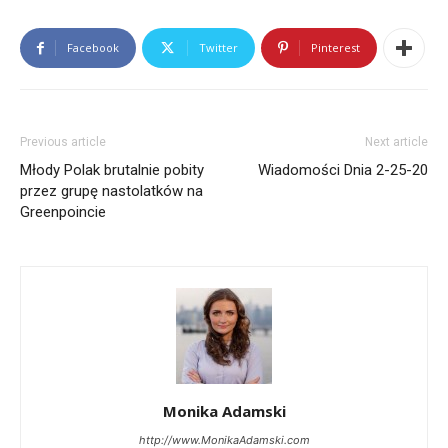
Editor in Chief
at
Radio RAMPA
Redaktor Naczelna i współzałożycielka Radio
Facebook
Twitter
Pinterest
RAMPA. Absolwentka City University of New York,
gdzie ukończyła kierunki Media i Dziennikarstwo
oraz Politologia. 15 lat doświadczenia w zawodzie.
Należy do NYC Mayor Press Corps. Przeprowadziła
Previous article
Next article
wywiady m.in. z Prezydentami Polski, najwyższymi
rangą politykami Nowego Jorku, przedstawicielami
Młody Polak brutalnie pobity
Wiadomości Dnia 2-25-20
kongresu amerykańskiego.
przez grupę nastolatków na
Greenpoincie
Monika Adamski
http://www.MonikaAdamski.com