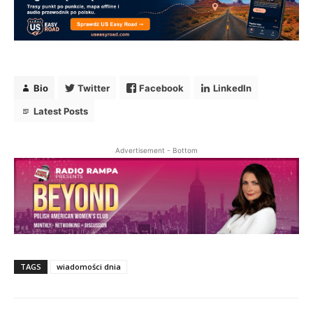
Bio
Twitter
Facebook
LinkedIn
Latest Posts
Advertisement - Bottom
Bio
Twitter
Facebook
LinkedIn
TAGS
wiadomości dnia
Latest Posts
Monika Adamski