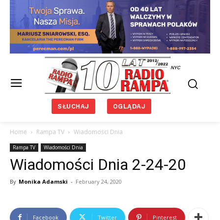
NYC
SŁUCHAJ
OGLĄDAJ
Home
Rampa TV
Wiadomości Dnia
Rampa TV
Wiadomości Dnia
Wiadomości Dnia 2-24-20
By
Monika Adamski
-
February 24, 2020
Facebook
Twitter
Pinterest