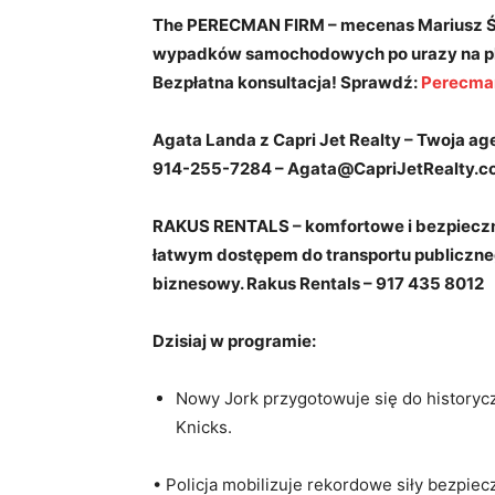
The PERECMAN FIRM – mecenas Mariusz Śn
wypadków samochodowych po urazy
Bezpłatna konsultacja! Sprawdź:
Perecma
Agata Landa z Capri Jet Realty – Twoja 
914-255-7284 –
Agata@CapriJetRealty.c
RAKUS RENTALS – komfortowe i bezpieczne
łatwym dostępem do transportu publiczneg
biznesowy.
Rakus
Rentals – 917 435 8012
Dzisiaj w programie:
Nowy Jork przygotowuje się do historyc
Knicks.
Bio
Twitter
Face
Monika Adams
• Policja mobilizuje rekordowe siły bezpie