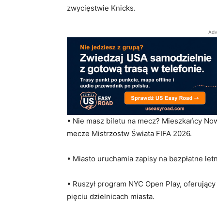
Editor in Chief
at
Radi
zwycięstwie Knicks.
Redaktor Naczelna 
Media i Dziennikar
Adv
Przeprowadziła wy
kongresu ameryka
• Nie masz biletu na mecz? Mieszkańcy No
mecze Mistrzostw Świata FIFA 2026.
• Miasto uruchamia zapisy na bezpłatne letni
• Ruszył program NYC Open Play, oferujący
pięciu dzielnicach miasta.