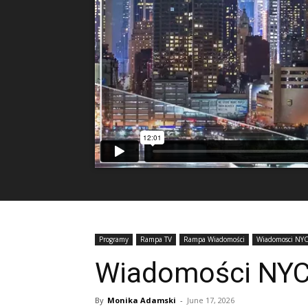
Programy
Rampa TV
Rampa Wiadomości
Wiadomosci NY
Wiadomości NYC 
By
Monika Adamski
-
June 17, 2026