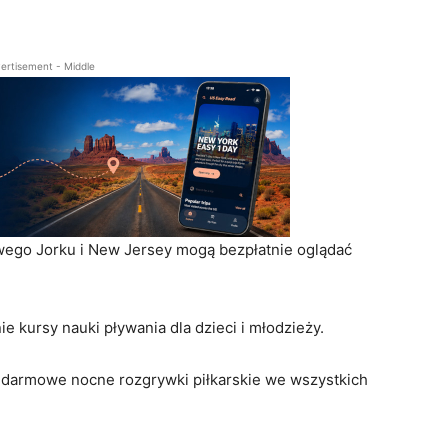
o RAMPA
i współzałożycielka Radio RAMPA. Absolwentka City University of New Y
stwo oraz Politologia. 15 lat doświadczenia w zawodzie. Należy do NYC
ertisement - Middle
wiady m.in. z Prezydentami Polski, najwyższymi rangą politykami Nowe
ńskiego.
wego Jorku i New Jersey mogą bezpłatnie oglądać
e kursy nauki pływania dla dzieci i młodzieży.
 darmowe nocne rozgrywki piłkarskie we wszystkich