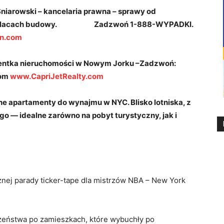
iarowski – kancelaria prawna – sprawy od
 na placach budowy.
Zadzwoń 1-888-WYPADKI.
n.com
agentka nieruchomości w Nowym Jorku –Zadzwoń:
om
www.CapriJetRealty.com
 apartamenty do wynajmu w NYC. Blisko lotniska, z
o — idealne zarówno na pobyt turystyczny, jak i
znej parady ticker-tape dla mistrzów NBA – New York
book
LinkedIn
Latest Posts
ki
czeństwa po zamieszkach, które wybuchły po