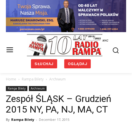
NYC
SŁUCHAJ
OGLĄDAJ
Home
Rampa Bilety
Archiwum
Rampa Bilety
Archiwum
Zespół ŚLĄSK – Grudzień
2015 NY, PA, NJ, MA, CT
By
Rampa Bilety
-
December 17, 2015