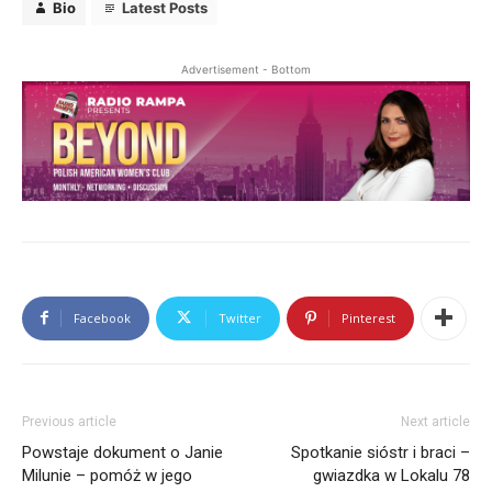
Bio
Latest Posts
Advertisement - Bottom
Facebook
Twitter
Pinterest
Previous article
Next article
Powstaje dokument o Janie
Spotkanie sióstr i braci –
Milunie – pomóż w jego
gwiazdka w Lokalu 78