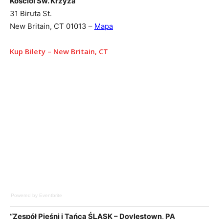
Kosciol Sw. Krzyza
31 Biruta St.
New Britain, CT 01013 –
Mapa
Kup Bilety – New Britain, CT
Bio
Latest Posts
Rampa Bilety
Powered by Eventbrite
“Zespół Pieśni i Tańca ŚLĄSK – Doylestown, PA