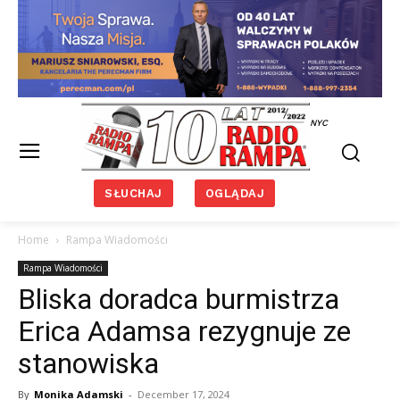
NYC
SŁUCHAJ
OGLĄDAJ
Home
Rampa Wiadomości
Rampa Wiadomości
Bliska doradca burmistrza
Erica Adamsa rezygnuje ze
stanowiska
By
Monika Adamski
-
December 17, 2024