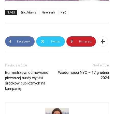
Latest Posts
TAGS
Eric Adams
New York
NYC
Monika Adamski
Editor in Chief
at
Radio RAMPA
Redaktor Naczelna i współzałożycielka Radio
RAMPA. Absolwentka City University of New York,
gdzie ukończyła kierunki Media i Dziennikarstwo
Facebook
Twitter
Pinterest
oraz Politologia. 15 lat doświadczenia w zawodzie.
Należy do NYC Mayor Press Corps. Przeprowadziła
wywiady m.in. z Prezydentami Polski, najwyższymi
rangą politykami Nowego Jorku, przedstawicielami
kongresu amerykańskiego.
Previous article
Next article
Burmistrzowi odmówiono
Wiadomości NYC – 17 grudnia
pierwszej rundy wypłat
2024
środków publicznych na
kampanię