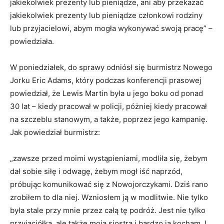
jakiekolwiek prezenty lub pieniądze, ani aby przekazać
jakiekolwiek prezenty lub pieniądze członkowi rodziny
lub przyjacielowi, abym mogła wykonywać swoją pracę” –
powiedziała.
W poniedziałek, do sprawy odniósł się burmistrz Nowego
Jorku Eric Adams, który podczas konferencji prasowej
powiedział, że Lewis Martin była u jego boku od ponad
30 lat – kiedy pracował w policji, póżniej kiedy pracował
na szczeblu stanowym, a także, poprzez jego kampanię.
Jak powiedział burmistrz:
„zawsze przed moimi wystąpieniami, modliła się, żebym
dał sobie siłę i odwagę, żebym mogł iść naprzód,
próbując komunikować się z Nowojorczykami. Dziś rano
zrobiłem to dla niej. Wzniosłem ją w modlitwie. Nie tylko
była stale przy mnie przez całą tę podróż. Jest nie tylko
przyjaciółką, ale także moją siostrą i bardzo ją kocham. I