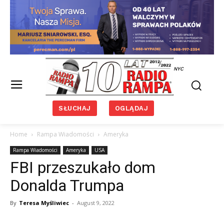
NYC
SŁUCHAJ
OGLĄDAJ
Home
Rampa Wiadomości
Ameryka
Rampa Wiadomości
Ameryka
USA
FBI przeszukało dom
Donalda Trumpa
By
Teresa Myśliwiec
-
August 9, 2022