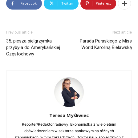
Facebook
Twitter
Pinterest
Previous article
Next article
Bio
Latest Posts
35. piesza pielgrzymka
Parada Pułaskiego z Miss
przybyła do Amerykańskiej
World Karoliną Bielawską
Teresa Myśliwiec
Częstochowy
Reporter/Redaktor radiowy. Ekonomistka z
wieloletnim doświadczeniem w sektorze bankowym
na różnych stanowiskach, w tym zarządczych.
Doktor nauk społecznych z zakresu psychologii i
wykładowca akademicki. Ponadto dyplomowany
coach i doradca zawodowy.
Teresa Myśliwiec
Reporter/Redaktor radiowy. Ekonomistka z wieloletnim
doświadczeniem w sektorze bankowym na różnych
stanowiskach, w tym zarządczych. Doktor nauk społecznych z