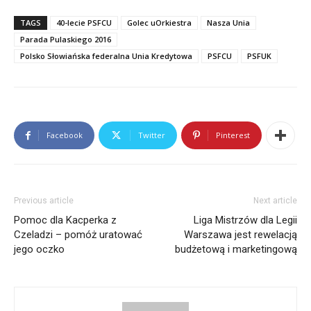
TAGS
40-lecie PSFCU
Golec uOrkiestra
Nasza Unia
Rampa Ogloszenia
Parada Pulaskiego 2016
Polsko Słowiańska federalna Unia Kredytowa
PSFCU
PSFUK
Facebook
Twitter
Pinterest
Previous article
Next article
Pomoc dla Kacperka z
Liga Mistrzów dla Legii
Czeladzi – pomóż uratować
Warszawa jest rewelacją
jego oczko
budżetową i marketingową