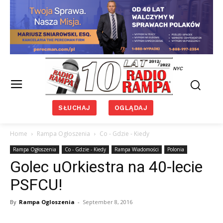
NYC
SŁUCHAJ
OGLĄDAJ
Home
Rampa Ogłoszenia
Co - Gdzie - Kiedy
Rampa Ogłoszenia
Co - Gdzie - Kiedy
Rampa Wiadomości
Polonia
Golec uOrkiestra na 40-lecie
PSFCU!
By
Rampa Ogloszenia
-
September 8, 2016