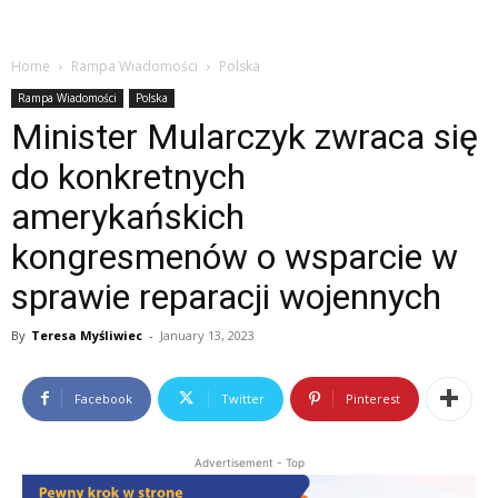
Home
Rampa Wiadomości
Polska
Rampa Wiadomości
Polska
Minister Mularczyk zwraca się
do konkretnych
amerykańskich
kongresmenów o wsparcie w
sprawie reparacji wojennych
By
Teresa Myśliwiec
-
January 13, 2023
Facebook
Twitter
Pinterest
Advertisement - Top