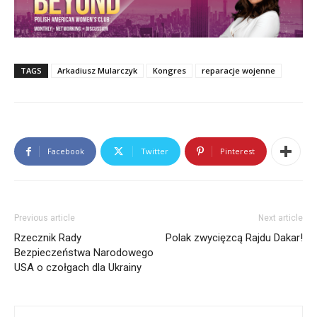
TAGS
Arkadiusz Mularczyk
Kongres
reparacje wojenne
Facebook
Twitter
Pinterest
Bio
Latest Posts
Teresa Myśliwiec
Reporter/Redaktor radiowy. Ekonomistka z
Previous article
Next article
wieloletnim doświadczeniem w sektorze bankowym
na różnych stanowiskach, w tym zarządczych.
Rzecznik Rady
Polak zwycięzcą Rajdu Dakar!
Doktor nauk społecznych z zakresu psychologii i
Bezpieczeństwa Narodowego
wykładowca akademicki. Ponadto dyplomowany
USA o czołgach dla Ukrainy
coach i doradca zawodowy.