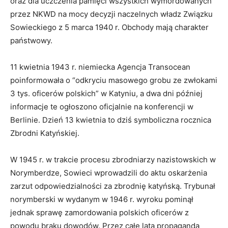
oraz dla uczczenia pamięci wszystkich wymordowanych
przez NKWD na mocy decyzji naczelnych władz Związku
Sowieckiego z 5 marca 1940 r. Obchody mają charakter
państwowy.
11 kwietnia 1943 r. niemiecka Agencja Transocean
poinformowała o “odkryciu masowego grobu ze zwłokami
3 tys. oficerów polskich” w Katyniu, a dwa dni później
informacje te ogłoszono oficjalnie na konferencji w
Berlinie. Dzień 13 kwietnia to dziś symboliczna rocznica
Zbrodni Katyńskiej.
W 1945 r. w trakcie procesu zbrodniarzy nazistowskich w
Norymberdze, Sowieci wprowadzili do aktu oskarżenia
zarzut odpowiedzialności za zbrodnię katyńską. Trybunał
norymberski w wydanym w 1946 r. wyroku pominął
jednak sprawę zamordowania polskich oficerów z
powodu braku dowodów. Przez całe lata propaganda