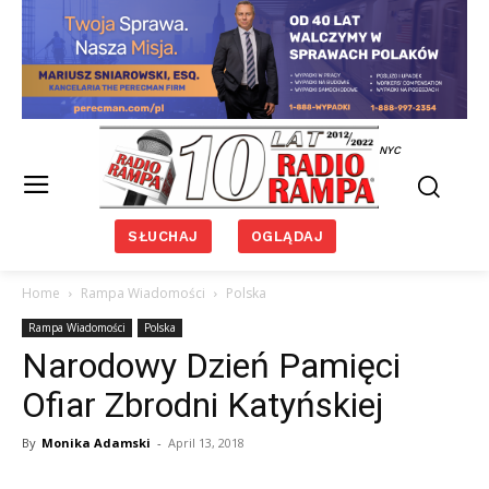
NYC
SŁUCHAJ
OGLĄDAJ
Home
Rampa Wiadomości
Polska
Rampa Wiadomości
Polska
Narodowy Dzień Pamięci
Ofiar Zbrodni Katyńskiej
By
Monika Adamski
-
April 13, 2018