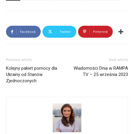
Monika Adamski
Editor in Chief
at
Radio RAMPA
Redaktor Naczelna i współzałożycielka Radio
RAMPA. Absolwentka City University of New York,
Facebook
Twitter
Pinterest
gdzie ukończyła kierunki Media i Dziennikarstwo
oraz Politologia. 15 lat doświadczenia w zawodzie.
Należy do NYC Mayor Press Corps. Przeprowadziła
wywiady m.in. z Prezydentami Polski, najwyższymi
rangą politykami Nowego Jorku, przedstawicielami
Previous article
Next article
kongresu amerykańskiego.
Kolejny pakiet pomocy dla
Wiadomości Dnia w RAMPA
Ukrainy od Stanów
TV – 25 września 2023
Zjednoczonych