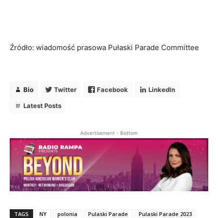
Źródło: wiadomość prasowa Pułaski Parade Committee
Bio
Twitter
Facebook
LinkedIn
Latest Posts
Advertisement - Bottom
Bio
Twitter
Facebook
LinkedIn
Latest Posts
TAGS
NY
polonia
Pulaski Parade
Pulaski Parade 2023