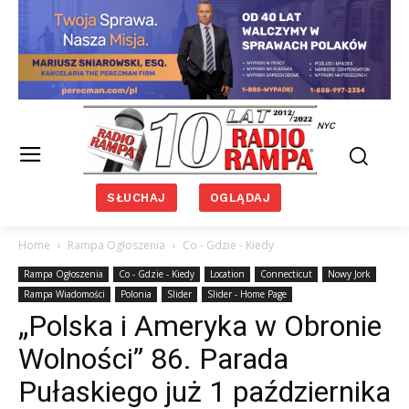
NYC
SŁUCHAJ
OGLĄDAJ
Home
Rampa Ogłoszenia
Co - Gdzie - Kiedy
Rampa Ogłoszenia
Co - Gdzie - Kiedy
Location
Connecticut
Nowy Jork
Rampa Wiadomości
Polonia
Slider
Slider - Home Page
„Polska i Ameryka w Obronie
Wolności” 86. Parada
Pułaskiego już 1 października