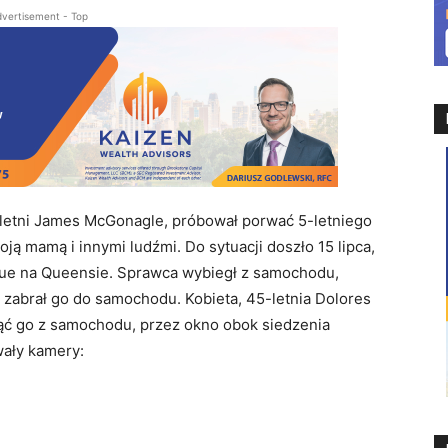
vertisement - Top
-letni James McGonagle, próbował porwać 5-letniego
ją mamą i innymi ludźmi. Do sytuacji doszło 15 lipca,
nue na Queensie. Sprawca wybiegł z samochodu,
 zabrał go do samochodu. Kobieta, 45-letnia Dolores
gnąć go z samochodu, przez okno obok siedzenia
wały kamery: