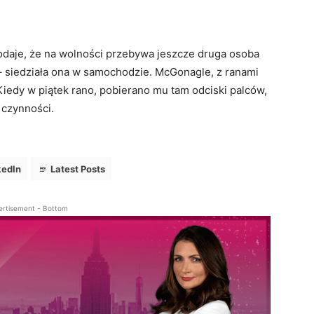
book
LinkedIn
Latest Posts
podaje, że na wolności przebywa jeszcze druga osoba
ki
– siedziała ona w samochodzie. McGonagle, z ranami
o RAMPA
 Kiedy w piątek rano, pobierano mu tam odciski palców,
i współzałożycielka Radio RAMPA. Absolwentka City University of New Y
ł czynności.
stwo oraz Politologia. 15 lat doświadczenia w zawodzie. Należy do NYC
wiady m.in. z Prezydentami Polski, najwyższymi rangą politykami Nowe
ńskiego.
kedIn
Latest Posts
ertisement - Bottom