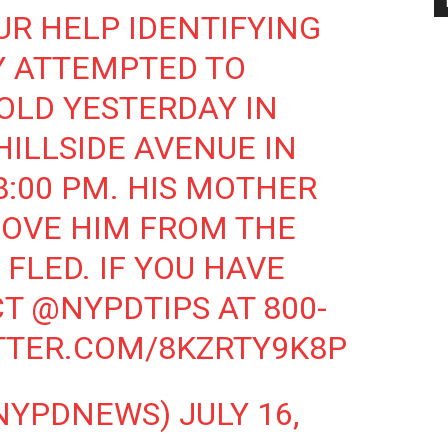
UR HELP IDENTIFYING
Y ATTEMPTED TO
-OLD YESTERDAY IN
HILLSIDE AVENUE IN
:00 PM. HIS MOTHER
MOVE HIM FROM THE
FLED. IF YOU HAVE
CT
@NYPDTIPS
AT 800-
TTER.COM/8KZRTY9K8P
@NYPDNEWS)
JULY 16,