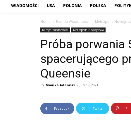
WIADOMOŚCI
USA
POLONIA
POLSKA
POLITY
Home
Rampa Wiadomości
Metropolia Nowojors
Rampa Wiadomości
Metropolia Nowojorska
Próba porwania 5
spacerującego p
Queensie
By
Monika Adamski
-
July 17, 2021
Facebook
Twitter
Pin