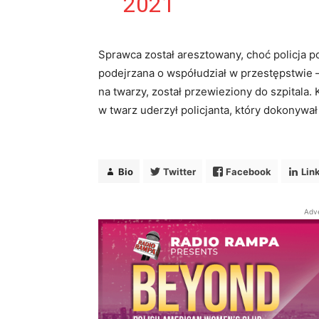
2021
Bio
Twitter
Face
Sprawca został aresztowany, choć policja 
Monika Adams
podejrzana o współudział w przestępstwie 
Editor in Chief
at
Radi
na twarzy, został przewieziony do szpitala.
Redaktor Naczelna 
w twarz uderzył policjanta, który dokonywa
Media i Dziennikar
Przeprowadziła wy
kongresu ameryka
Bio
Twitter
Facebook
Lin
Adv