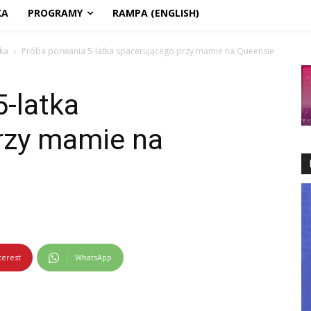
KA
PROGRAMY
RAMPA (ENGLISH)
ka
Próba porwania 5-latka spacerującego przy mamie na Queensie
-latka
rzy mamie na
terest
WhatsApp