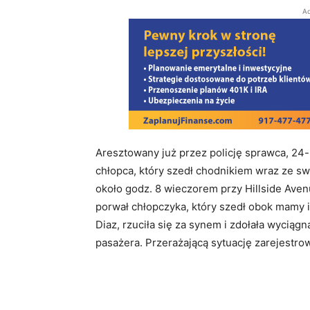
Ad
Aresztowany już przez policję sprawca, 24
chłopca, który szedł chodnikiem wraz ze swo
około godz. 8 wieczorem przy Hillside Ave
porwał chłopczyka, który szedł obok mamy i
Diaz, rzuciła się za synem i zdołała wycią
pasażera. Przerażającą sytuację zarejestro