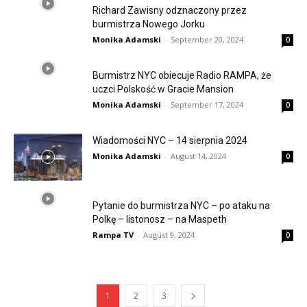
Richard Zawisny odznaczony przez
burmistrza Nowego Jorku
Monika Adamski
-
September 20, 2024
0
Burmistrz NYC obiecuje Radio RAMPA, że
uczci Polskość w Gracie Mansion
Monika Adamski
-
September 17, 2024
0
Wiadomości NYC – 14 sierpnia 2024
Monika Adamski
-
August 14, 2024
0
Pytanie do burmistrza NYC – po ataku na
Polkę – listonosz – na Maspeth
Rampa TV
-
August 9, 2024
0
1
2
3