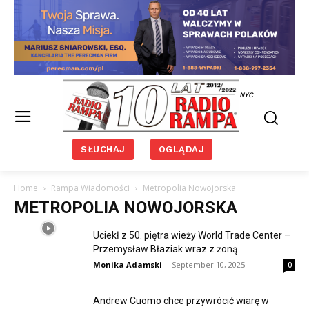
NYC
SŁUCHAJ
OGLĄDAJ
Home
Rampa Wiadomości
Metropolia Nowojorska
METROPOLIA NOWOJORSKA
Uciekł z 50. piętra wieży World Trade Center –
Przemysław Błaziak wraz z żoną...
Monika Adamski
-
September 10, 2025
0
Andrew Cuomo chce przywrócić wiarę w