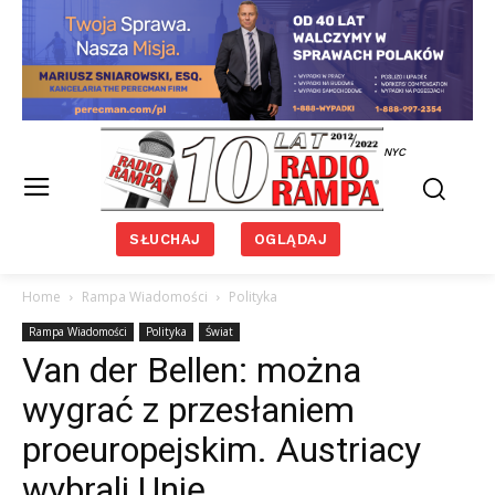
NYC
SŁUCHAJ
OGLĄDAJ
Home
Rampa Wiadomości
Polityka
Rampa Wiadomości
Polityka
Świat
Van der Bellen: można
wygrać z przesłaniem
proeuropejskim. Austriacy
wybrali Unię