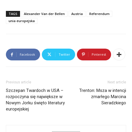
TAGS
Alexander Van der Bellen
Austria
Referendum
unia europejska
Facebook
Twitter
Pinterest
Bio
Latest Posts
Redakcja
Previous article
Next article
Szczepan Twardoch w USA –
Trenton: Msza w intencji
rozpoczyna się największe w
zmarłego Marcina
Nowym Jorku święto literatury
Sieradzkiego
europejskiej