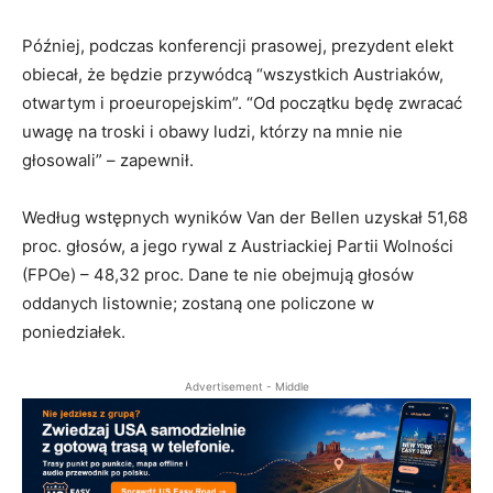
Później, podczas konferencji prasowej, prezydent elekt
obiecał, że będzie przywódcą “wszystkich
Austria
ków,
otwartym i proeuropejskim”. “Od początku będę zwracać
uwagę na troski i obawy ludzi, którzy na mnie nie
głosowali” – zapewnił.
Według wstępnych wyników Van der Bellen uzyskał 51,68
proc. głosów, a jego rywal z
Austria
ckiej Partii Wolności
(FPOe) – 48,32 proc. Dane te nie obejmują głosów
oddanych listownie; zostaną one policzone w
poniedziałek.
Advertisement - Middle