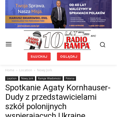
NYC
SŁUCHAJ
OGLĄDAJ
Home
Location
Nowy Jork
Location
Nowy Jork
Rampa Wiadomości
Polonia
Spotkanie Agaty Kornhauser-
Dudy z przedstawicielami
szkół polonijnych
wspierających Ukrainę