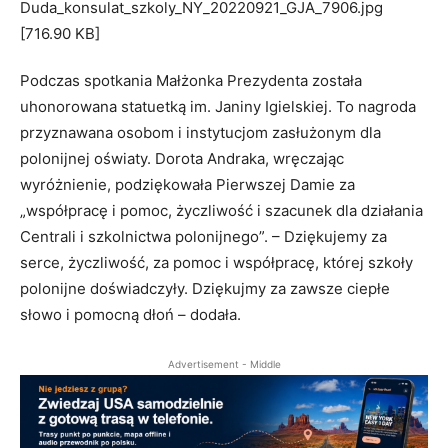
Podczas spotkania Małżonka Prezydenta została
uhonorowana statuetką im. Janiny Igielskiej. To nagroda
przyznawana osobom i instytucjom zasłużonym dla
polonijnej oświaty. Dorota Andraka, wręczając
wyróżnienie, podziękowała Pierwszej Damie za
„współpracę i pomoc, życzliwość i szacunek dla działania
Bio
Latest Posts
Centrali i szkolnictwa polonijnego”. – Dziękujemy za
Teresa Myśliwiec
serce, życzliwość, za pomoc i współpracę, której szkoły
polonijne doświadczyły. Dziękujmy za zawsze ciepłe
Reporter/Redaktor radiowy. Ekonomistka z
wieloletnim doświadczeniem w sektorze bankowym
słowo i pomocną dłoń – dodała.
na różnych stanowiskach, w tym zarządczych.
Doktor nauk społecznych z zakresu psychologii i
Advertisement - Middle
wykładowca akademicki. Ponadto dyplomowany
coach i doradca zawodowy.