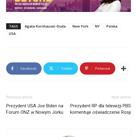
TAGS
Agata Kornhauser-Duda
New York
NY
Polska
USA
Facebook
Twitter
Pinterest
Previous article
Next article
Prezydent USA Joe Biden na
Prezydent RP dla telewizji PBS
Forum ONZ w Nowym Jorku
komentuje oświadczenie Rosji