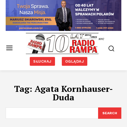
NYC
SŁUCHAJ
OGLĄDAJ
Tag:
Agata Kornhauser-
Duda
SEARCH