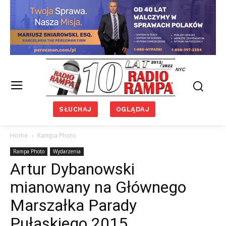
NYC
SŁUCHAJ
OGLĄDAJ
Home
Rampa Photo
Rampa Photo
Wydarzenia
Artur Dybanowski
mianowany na Głównego
Marszałka Parady
Pułaskiego 2015