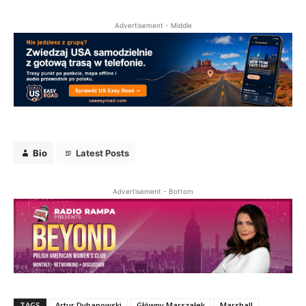
Advertisement - Middle
Bio
Latest Posts
Bio
Latest Posts
Rampa Photo
Advertisement - Bottom
TAGS
Artur Dybanowski
Główny Marszałek
Marshall