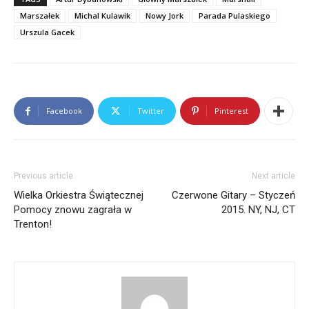
Marszałek
Michal Kulawik
Nowy Jork
Parada Pulaskiego
Urszula Gacek
Facebook
Twitter
Pinterest
Previous article
Next article
Wielka Orkiestra Świątecznej
Czerwone Gitary – Styczeń
Pomocy znowu zagrała w
2015. NY, NJ, CT
Trenton!