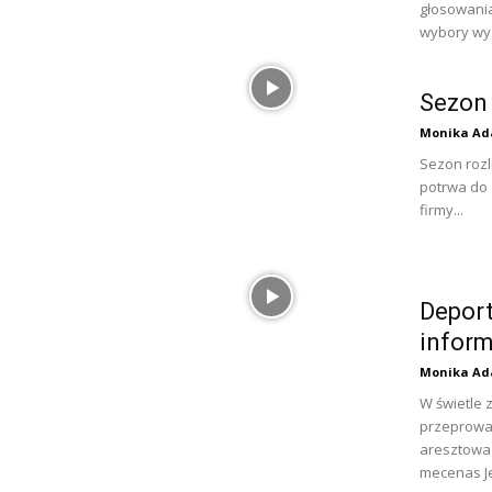
głosowania
wybory wyg
Sezon 
Monika Ad
Sezon rozl
potrwa do 
firmy...
Depor
inform
Monika Ad
W świetle 
przeprowad
aresztowań
mecenas Je