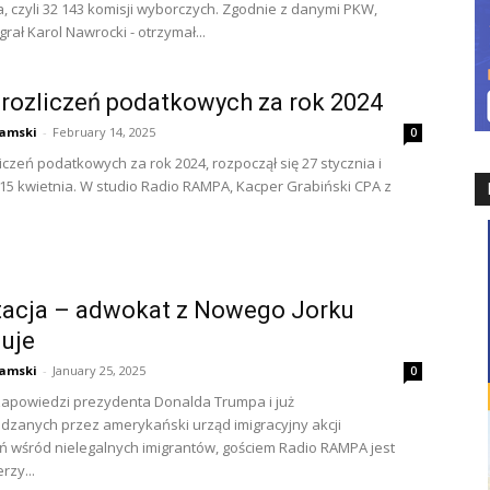
, czyli 32 143 komisji wyborczych. Zgodnie z danymi PKW,
rał Karol Nawrocki - otrzymał...
rozliczeń podatkowych za rok 2024
amski
-
February 14, 2025
0
iczeń podatkowych za rok 2024, rozpoczął się 27 stycznia i
15 kwietnia. W studio Radio RAMPA, Kacper Grabiński CPA z
tacja – adwokat z Nowego Jorku
uje
amski
-
January 25, 2025
0
zapowiedzi prezydenta Donalda Trumpa i już
zanych przez amerykański urząd imigracyjny akcji
 wśród nielegalnych imigrantów, gościem Radio RAMPA jest
rzy...