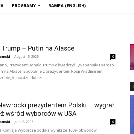
KA
PROGRAMY
RAMPA (ENGLISH)
 Trump – Putin na Alasce
amski
-
August 15, 2025
0
ano, Prezydent Donald Trump oświadczył : „Wspaniały i bardzo
ń na Alasce! Spotkanie z prezydentem Rosji Władimirem
zebiegło bardzo dobrze,...
Nawrocki prezydentem Polski – wygrał
eż wśród wyborców w USA
amski
-
June 2, 2025
0
 Komisja Wyborcza podała wyniki ze 100% obwodów