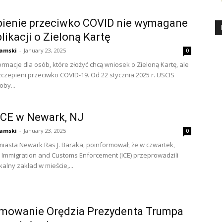
pienie przeciwko COVID nie wymagane
plikacji o Zieloną Kartę
amski
-
January 23, 2025
0
rmacje dla osób, które złożyć chcą wniosek o Zieloną Kartę, ale
zczepieni przeciwko COVID-19. Od 22 stycznia 2025 r. USCIS
oby...
ICE w Newark, NJ
amski
-
January 23, 2025
0
miasta Newark Ras J. Baraka, poinformował, że w czwartek,
. Immigration and Customs Enforcement (ICE) przeprowadzili
kalny zakład w mieście,...
mowanie Orędzia Prezydenta Trumpa