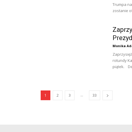
Trumpa na 
zostanie of
Zaprzy
Prezyd
Monika Ad
Zaprzysię
rotundy Ka
piątek. De
...
1
2
3
33