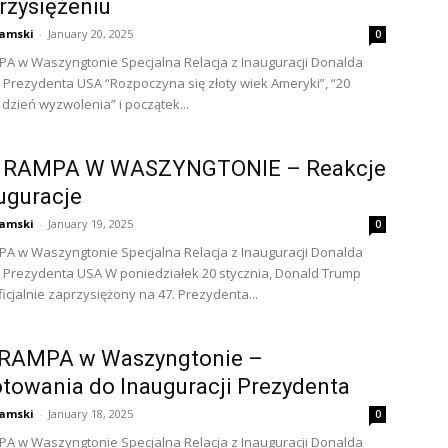
rzysiężeniu
amski
-
January 20, 2025
0
A w Waszyngtonie Specjalna Relacja z Inauguracji Donalda
Prezydenta USA “Rozpoczyna się złoty wiek Ameryki”, “20
 dzień wyzwolenia” i początek...
 RAMPA W WASZYNGTONIE – Reakcje
uguracje
amski
-
January 19, 2025
0
A w Waszyngtonie Specjalna Relacja z Inauguracji Donalda
Prezydenta USA W poniedziałek 20 stycznia, Donald Trump
icjalnie zaprzysiężony na 47. Prezydenta...
 RAMPA w Waszyngtonie –
towania do Inauguracji Prezydenta
amski
-
January 18, 2025
0
A w Waszyngtonie Specjalna Relacja z Inauguracji Donalda