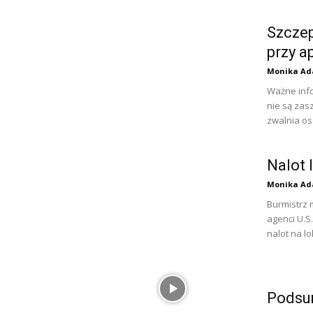
Szcze
przy a
Monika Ad
Ważne info
nie są zas
zwalnia os
Nalot 
Monika Ad
Burmistrz 
agenci U.S
nalot na lo
Podsu