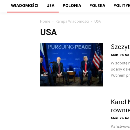
WIADOMOŚCI
USA
POLONIA
POLSKA
POLITY
Home
Rampa Wiadomości
USA
USA
Szczyt
Monika Ad
W sobotę r
udany dzie
Putinem pr
Karol 
równi
Monika Ad
Państwowa