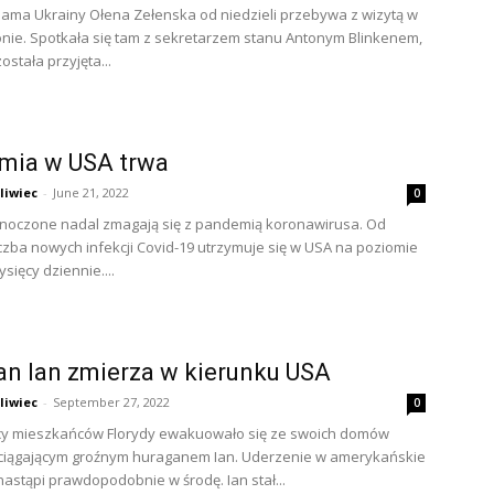
ama Ukrainy Ołena Zełenska od niedzieli przebywa z wizytą w
ie. Spotkała się tam z sekretarzem stanu Antonym Blinkenem,
ostała przyjęta...
mia w USA trwa
liwiec
-
June 21, 2022
0
dnoczone nadal zmagają się z pandemią koronawirusa. Od
iczba nowych infekcji Covid-19 utrzymuje się w USA na poziomie
ysięcy dziennie....
n Ian zmierza w kierunku USA
liwiec
-
September 27, 2022
0
ęcy mieszkańców Florydy ewakuowało się ze swoich domów
ciągającym groźnym huraganem Ian. Uderzenie w amerykańskie
astąpi prawdopodobnie w środę. Ian stał...