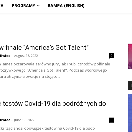
KA
PROGRAMY
RAMPA (ENGLISH)
w finale “America’s Got Talent”
liwiec
-
August 25, 2022
0
a James oczarowała zarówno jury, jak i publiczność w półfinale
rozrywkowego "America's Got Talent". Podczas wtorkowego
ara otrzymała owacje na stojąco...
 testów Covid-19 dla podróżnych do
liwiec
-
June 10, 2022
0
i rząd znosi obowiązek testów na Covid-19 dla osób