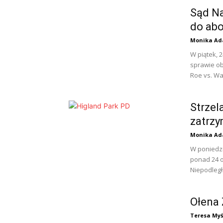
Sąd Na
do abo
Monika Ad
W piątek, 
sprawie ob
Roe vs. Wa
Strzel
zatrz
Monika Ad
W poniedzi
ponad 24 o
Niepodległ
Ołena
Teresa Myś