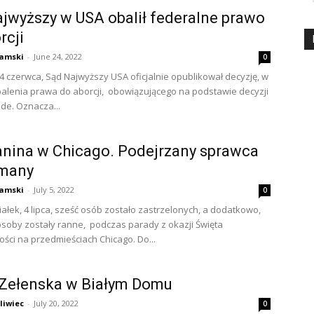
jwyższy w USA obalił federalne prawo
rcji
amski
-
June 24, 2022
0
24 czerwca, Sąd Najwyższy USA oficjalnie opublikował decyzję, w
alenia prawa do aborcji, obowiązującego na podstawie decyzji
de. Oznacza...
anina w Chicago. Podejrzany sprawca
ymany
amski
-
July 5, 2022
0
ałek, 4 lipca, sześć osób zostało zastrzelonych, a dodatkowo,
soby zostały ranne, podczas parady z okazji Święta
ości na przedmieściach Chicago. Do...
 Zełenska w Białym Domu
liwiec
-
July 20, 2022
0