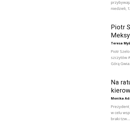
przybywają
niedzieli, 
Piotr 
Meksy
Teresa Myś
Piotr Szel
szczytów A
Górą Gwiaz
Na rat
kierow
Monika Ad
Prezydent 
w celu wsp
braki tzw...