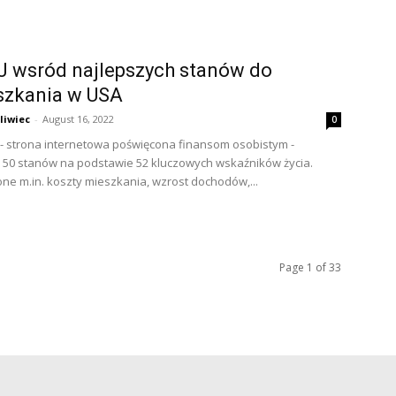
J wsród najlepszych stanów do
szkania w USA
liwiec
-
August 16, 2022
0
- strona internetowa poświęcona finansom osobistym -
50 stanów na podstawie 52 kluczowych wskaźników życia.
ne m.in. koszty mieszkania, wzrost dochodów,...
Page 1 of 33