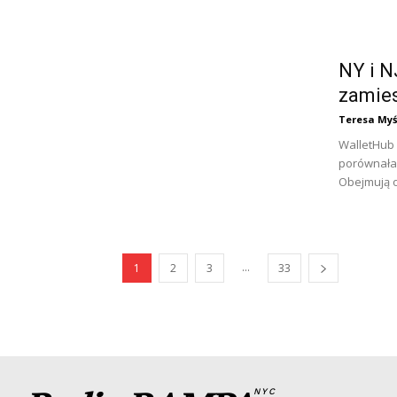
NY i N
zamie
Teresa Myś
WalletHub 
porównała 
Obejmują o
...
1
2
3
33
NYC