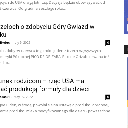
cych do USA drogą lotniczą. Decyzja będzie obowiązywać od
12 czerwca. Od grudnia zeszłego roku...
Szeloch o zdobyciu Góry Gwiazd w
ku
liwiec
-
July 9, 2022
0
och zdobył w czerwcu tego roku jeden z trzech najwyższych
meryki Północnej PICO DE ORIZABA. Pico de Orizaba, zwana też
d to...
unek rodzicom – rząd USA ma
ać produkcją formuły dla dzieci
amski
-
May 19, 2022
0
Joe Biden, w środę, powołał się na ustawę o produkcji obronnej,
arcia produkcji mleka modyfikowanego dla dzieci - powszechne
.