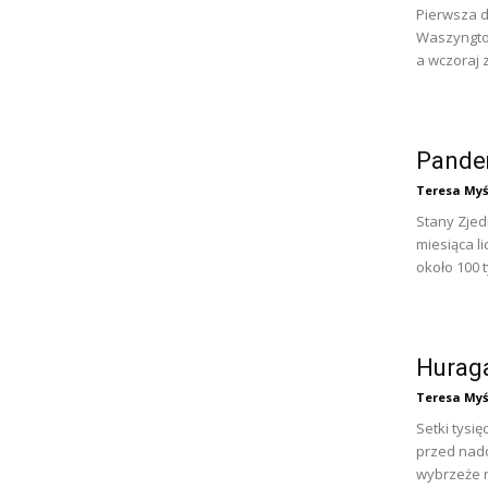
Pierwsza d
Waszyngton
a wczoraj z
Pande
Teresa Myś
Stany Zje
miesiąca l
około 100 t
Huraga
Teresa Myś
Setki tysi
przed nad
wybrzeże n