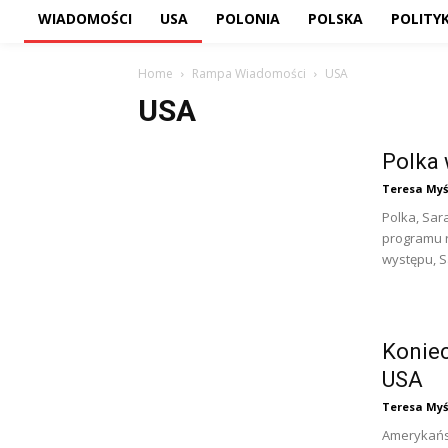
WIADOMOŚCI
USA
POLONIA
POLSKA
POLITY
Home
Rampa Wiadomości
USA
USA
Polka 
Teresa Myś
Polka, Sar
programu 
występu, S
Koniec
USA
Teresa Myś
Amerykańsk