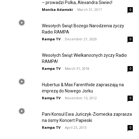
– prowadzi Polka, Alexandra Siwiec!
Monika Adamski
-
March 31, 2017
0
Wesołych Świąt Bożego Narodzenia życzy
Radio RAMPA
Rampa TV
-
December 21, 2020
0
Wesołych Świąt Wielkanocnych życzy Radio
RAMPA!
Rampa TV
-
March 31, 2018
0
Hubertus & Max Farenthide zapraszają na
imprezę do Nowego Jorku
Rampa TV
-
November 15, 2012
0
Pani Konsul Ewa Juńczyk-Ziomecka zaprasza
na ósmy Koncert Papieski
Rampa TV
-
April 23, 2013
0