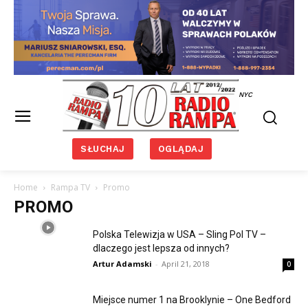
NYC
SŁUCHAJ
OGLĄDAJ
Home
Rampa TV
Promo
PROMO
Polska Telewizja w USA – Sling Pol TV –
dlaczego jest lepsza od innych?
Artur Adamski
-
April 21, 2018
0
Miejsce numer 1 na Brooklynie – One Bedford